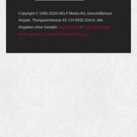
Copyright © 1996-2026 HELP Media AG, Geschäftshaus
Airgate, Thurgauer­strasse 40, CH-8050 Zürich. Alle
Im­pres­sum
AGB, Nut­zungs­
Angaben ohne Gewähr.
/
bedin­gungen, Daten­schutz­er­klärung