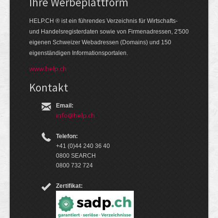
Ihre Werbe­platt­form
HELP.CH ® ist ein führendes Ver­zeich­nis für Wirt­schafts-
und Handels­register­daten so­wie von Firmen­adressen, 2'500
eige­nen Schweizer Web­adressen (Domains) und 150
eigen­ständigen Infor­mations­por­talen.
www.help.ch
Kontakt
Email:
info@help.ch
Telefon:
+41 (0)44 240 36 40
0800 SEARCH
0800 732 724
Zertifikat: