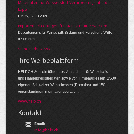
Materialien für Wasserstoff-Verarbeitung unter der
Lupe
EMPA, 07.08.2026
Importerleichterungen für Mais zu Futterzwecken
Departements für Wirtschaft, Bildung und Forschung WBF,
07.08.2026
Siehe mehr News
Ihre Werbe­platt­form
HELP.CH ® ist ein führendes Ver­zeich­nis für Wirt­schafts-
und Handels­register­daten so­wie von Firmen­adressen, 2'500
eige­nen Schweizer Web­adressen (Domains) und 150
eigen­ständigen Infor­mations­por­talen.
www.help.ch
Kontakt
Email:
info@help.ch