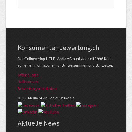
HELP.CH your ®
Companyfinder
Wirtschafts­register
Kon­su­menten­be­wer­tung.ch
Der Online­verlag HELP Media AG publi­ziert seit 1996 Kon­
su­menten­infor­mationen für Schwei­zerinnen und Schweizer.
offene Jobs
Referenzen
Bewer­tungs­richt­linien
HELP Media AG in Social Networks
Aktuelle News