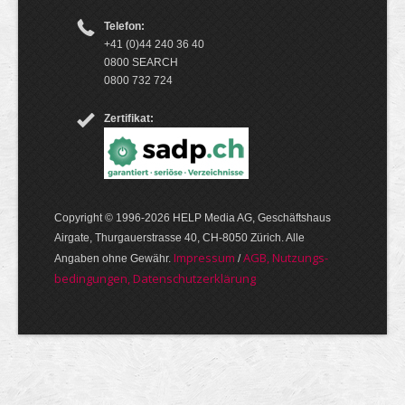
Telefon:
+41 (0)44 240 36 40
0800 SEARCH
0800 732 724
Zertifikat:
Copyright © 1996-2026 HELP Media AG, Geschäftshaus
Airgate, Thurgauer­strasse 40, CH-8050 Zürich. Alle
Im­pres­sum
AGB, Nut­zungs­
Angaben ohne Gewähr.
/
bedin­gungen, Daten­schutz­er­klärung