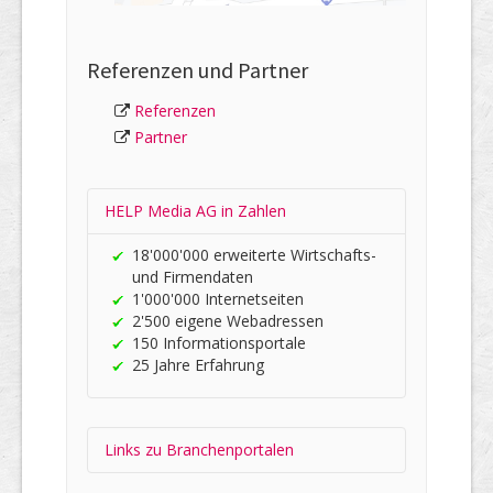
Referenzen und Partner
Referenzen
Partner
HELP Media AG in Zahlen
18'000'000 er­wei­terte Wirt­schafts-
und Firmen­daten
1'000'000 Internet­seiten
2'500 eigene Web­adres­sen
150 In­for­ma­tions­portale
25 Jahre Er­fah­rung
Links zu Branchen­portalen