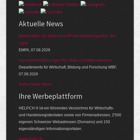
Aktuelle News
Materialien für Wasserstoff-Verarbeitung unter der
Lupe
EMPA, 07.08.2026
Importerleichterungen für Mais zu Futterzwecken
Departements für Wirtschaft, Bildung und Forschung WBF,
07.08.2026
Siehe mehr News
Ihre Werbe­platt­form
HELP.CH ® ist ein führendes Ver­zeich­nis für Wirt­schafts-
und Handels­register­daten so­wie von Firmen­adressen, 2'500
eige­nen Schweizer Web­adressen (Domains) und 150
eigen­ständigen Infor­mations­por­talen.
www.help.ch