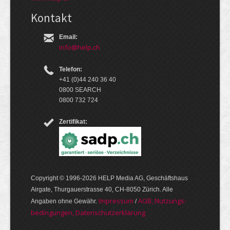
Kontakt
Email:
info@help.ch
Telefon:
+41 (0)44 240 36 40
0800 SEARCH
0800 732 724
Zertifikat:
Copyright © 1996-2026 HELP Media AG, Geschäftshaus
Airgate, Thurgauer­strasse 40, CH-8050 Zürich. Alle
Im­pres­sum
AGB, Nut­zungs­
Angaben ohne Gewähr.
/
bedin­gungen, Daten­schutz­er­klärung