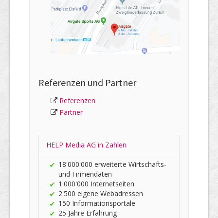
Referenzen und Partner
Referenzen
Partner
HELP Media AG in Zahlen
18'000'000 er­wei­terte Wirt­schafts-
und Firmen­daten
1'000'000 Internet­seiten
2'500 eigene Web­adres­sen
150 In­for­ma­tions­portale
25 Jahre Er­fah­rung