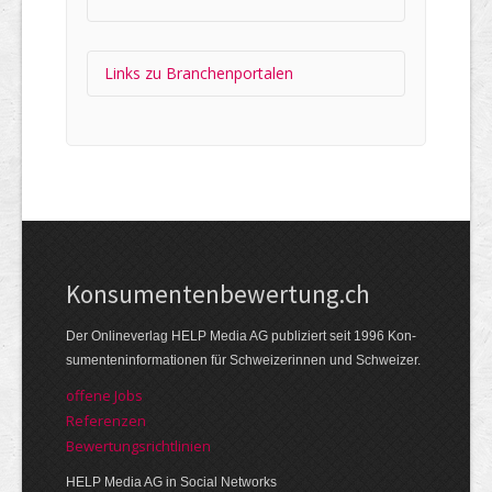
Links zu Branchen­portalen
HELP.CH your ®
Companyfinder
Wirtschafts­register
Kon­su­menten­be­wer­tung.ch
Der Online­verlag HELP Media AG publi­ziert seit 1996 Kon­
su­menten­infor­mationen für Schwei­zerinnen und Schweizer.
offene Jobs
Referenzen
Bewer­tungs­richt­linien
HELP Media AG in Social Networks