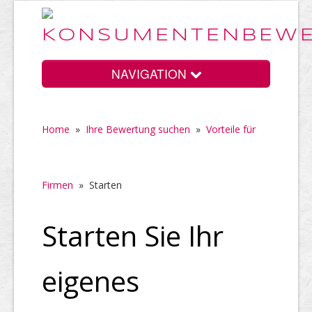
NAVIGATION
Home
»
Ihre Bewertung suchen
»
Vorteile für
Home
Firmen
»
Starten
Vorteile
Starten Sie Ihr
Preise
eigenes
HELP Awards