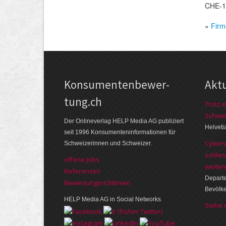
CHE-1
»
Firm
Kon­su­menten­be­wer­
Akt
tung.ch
Trotz e
Schwei
Der Online­verlag HELP Media AG publi­ziert
Helveti
seit 1996 Kon­su­menten­infor­mationen für
Cyberv
Schwei­zerinnen und Schweizer.
schlie
offene Jobs
weite
Referenzen
Departe
Bewer­tungs­richt­linien
Bevölke
HELP Media AG in Social Networks
Siehe