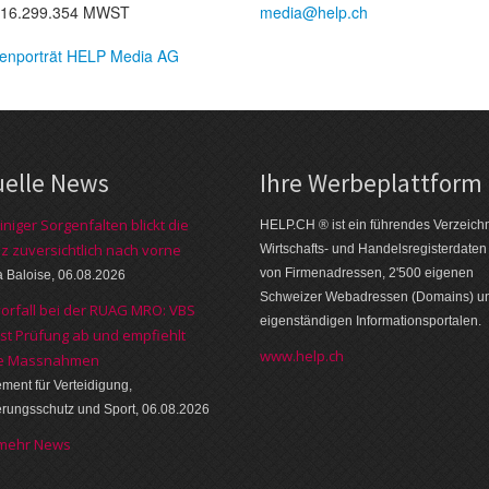
16.299.354 MWST
media@help.ch
enporträt HELP Media AG
uelle News
Ihre Werbe­platt­form
iniger Sorgenfalten blickt die
HELP.CH ® ist ein führendes Ver­zeich­n
z zuversichtlich nach vorne
Wirt­schafts- und Handels­register­daten
von Firmen­adressen, 2'500 eige­nen
a Baloise, 06.08.2026
Schweizer Web­adressen (Domains) u
orfall bei der RUAG MRO: VBS
eigen­ständigen Infor­mations­por­talen.
sst Prüfung ab und empfiehlt
www.help.ch
re Massnahmen
ment für Verteidigung,
rungsschutz und Sport, 06.08.2026
 mehr News