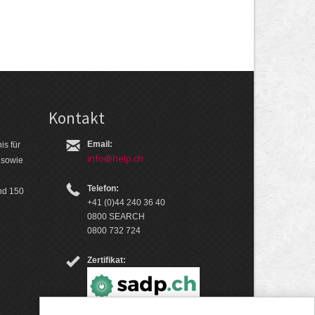
Kontakt
Email:
is für
info@help.ch
 so­wie
Telefon:
nd 150
+41 (0)44 240 36 40
0800 SEARCH
0800 732 724
Zertifikat: