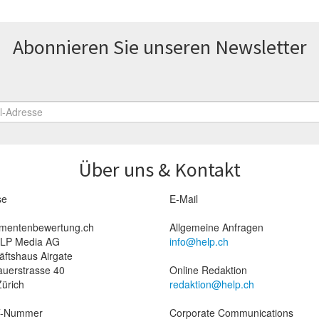
Abonnieren Sie unseren News­letter
Über uns & Kontakt
se
E-Mail
mentenbewertung.ch
Allgemeine Anfragen
ELP Media AG
info@help.ch
ftshaus Airgate
auerstrasse 40
Online Redaktion
ürich
redaktion@help.ch
-Nummer
Corporate Communications