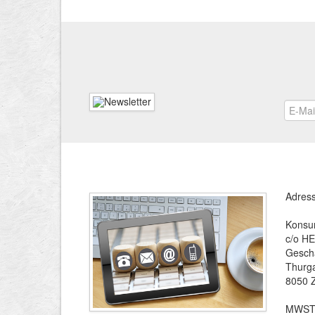
Adres
Konsu
c/o H
Geschä
Thurg
8050 Z
MWST