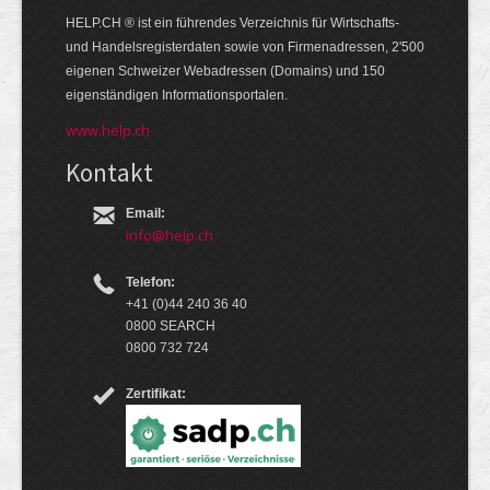
HELP.CH ® ist ein führendes Ver­zeich­nis für Wirt­schafts-
und Handels­register­daten so­wie von Firmen­adressen, 2'500
eige­nen Schweizer Web­adressen (Domains) und 150
eigen­ständigen Infor­mations­por­talen.
www.help.ch
Kontakt
Email:
info@help.ch
Telefon:
+41 (0)44 240 36 40
0800 SEARCH
0800 732 724
Zertifikat: