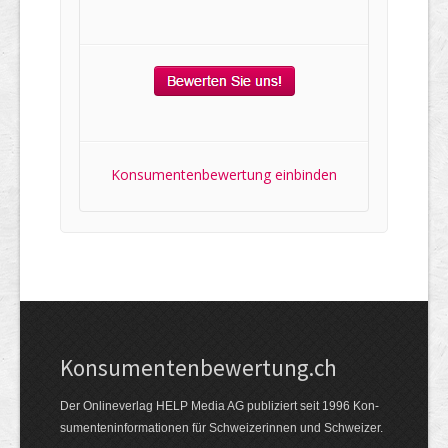
Konsumentenbewertung einbinden
Kon­su­menten­be­wer­tung.ch
Der Online­verlag HELP Media AG publi­ziert seit 1996 Kon­
su­menten­infor­mationen für Schwei­zerinnen und Schweizer.