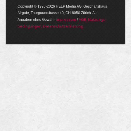
Copyright © 1996-2026 HELP Media AG, Geschäftshaus
Airgate, Thurgauer­strasse 40, CH-8050 Zürich. Alle
Im­pres­sum
AGB, Nut­zungs­
Angaben ohne Gewähr.
/
bedin­gungen, Daten­schutz­er­klärung