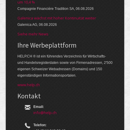
um 10,4 %
Compagnie Financière Tradition SA, 06.08.2026
Galenica wächst mit hoher Kontinuität weiter
Galenica AG, 06.08.2026
Siehe mehr News
Ihre Werbe­platt­form
HELP.CH ® ist ein führendes Ver­zeich­nis für Wirt­schafts-
und Handels­register­daten so­wie von Firmen­adressen, 2'500
eige­nen Schweizer Web­adressen (Domains) und 150
eigen­ständigen Infor­mations­por­talen.
www.help.ch
Kontakt
Email:
info@help.ch
Telefon: