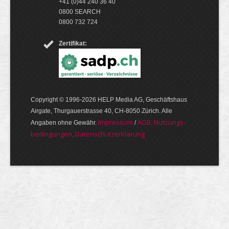
+41 (0)44 240 36 40
0800 SEARCH
0800 732 724
Zertifikat:
Copyright © 1996-2026 HELP Media AG, Geschäftshaus
Airgate, Thurgauer­strasse 40, CH-8050 Zürich. Alle
Im­pres­sum
AGB, Nut­zungs­
Angaben ohne Gewähr.
/
bedin­gungen, Daten­schutz­er­klärung