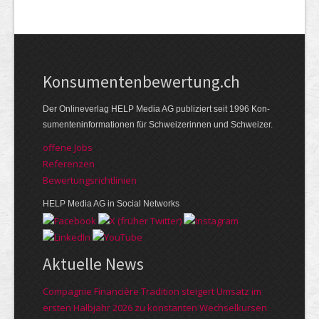
Kon­su­menten­be­wer­tung.ch
Der Online­verlag HELP Media AG publi­ziert seit 1996 Kon­
su­menten­infor­mationen für Schwei­zerinnen und Schweizer.
offene Jobs
Referenzen
Bewer­tungs­richt­linien
HELP Media AG in Social Networks
Aktuelle News
Compagnie Financière Tradition steigert Umsatz im
ersten Halbjahr 2026 zu konstanten Wechselkursen