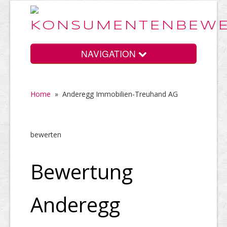
NAVIGATION
Home
»
Anderegg Immobilien-Treuhand AG
Home
bewerten
Vorteile
Bewertung
Preise
Anderegg
HELP Awards