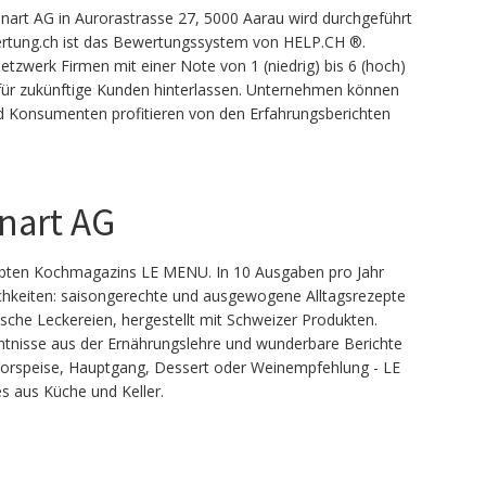
rt AG in Aurorastrasse 27, 5000 Aarau wird durchgeführt
rtung.ch ist das Bewertungssystem von HELP.CH ®.
werk Firmen mit einer Note von 1 (niedrig) bis 6 (hoch)
ür zukünftige Kunden hinterlassen. Unternehmen können
d Konsumenten profitieren von den Erfahrungsberichten
nart AG
liebten Kochmagazins LE MENU. In 10 Ausgaben pro Jahr
ichkeiten: saisongerechte und ausgewogene Alltagsrezepte
ische Leckereien, hergestellt mit Schweizer Produkten.
nntnisse aus der Ernährungslehre und wunderbare Berichte
orspeise, Hauptgang, Dessert oder Weinempfehlung - LE
s aus Küche und Keller.