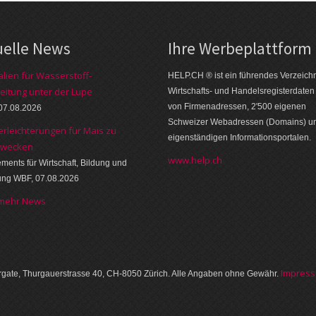
uelle News
Ihre Werbe­platt­form
alien für Wasserstoff-
HELP.CH ® ist ein führendes Ver­zeich­n
eitung unter der Lupe
Wirt­schafts- und Handels­register­daten
von Firmen­adressen, 2'500 eige­nen
07.08.2026
Schweizer Web­adressen (Domains) u
erleichterungen für Mais zu
eigen­ständigen Infor­mations­por­talen.
zwecken
www.help.ch
ments für Wirtschaft, Bildung und
ung WBF, 07.08.2026
 mehr News
Im­pres­
gate, Thurgauer­strasse 40, CH-8050 Zürich. Alle Angaben ohne Gewähr.