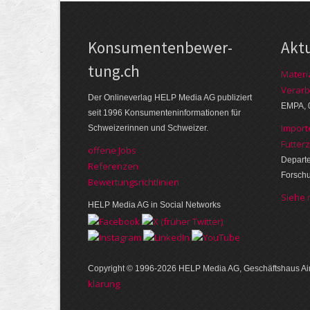
Kon­su­menten­be­wer­
Akt
tung.ch
Materi
Verarb
Der Online­verlag HELP Media AG publi­ziert
EMPA, 
seit 1996 Kon­su­menten­infor­mationen für
Import
Schwei­zerinnen und Schweizer.
Futter
offene Jobs
Departe
Referenzen
Forsch
Bewer­tungs­richt­linien
Siehe
HELP Media AG in Social Networks
Copyright © 1996-2026 HELP Media AG, Geschäftshaus Air
klärung