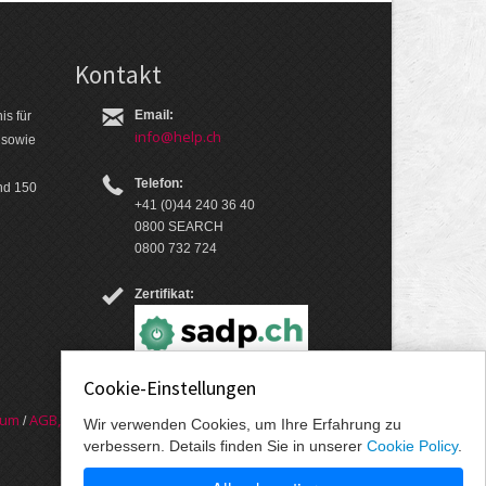
Kontakt
Email:
is für
info@help.ch
 so­wie
Telefon:
nd 150
+41 (0)44 240 36 40
0800 SEARCH
0800 732 724
Zertifikat:
Cookie-Einstellungen
sum
AGB, Nut­zungs­bedin­gungen, Daten­schutz­er­
/
Wir verwenden Cookies, um Ihre Erfahrung zu
verbessern. Details finden Sie in unserer
Cookie Policy
.