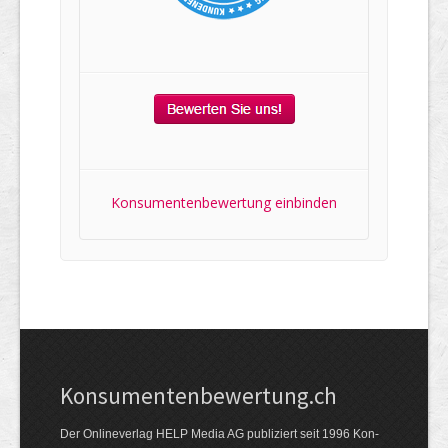
Konsumentenbewertung einbinden
Kon­su­menten­be­wer­tung.ch
Der Online­verlag HELP Media AG publi­ziert seit 1996 Kon­