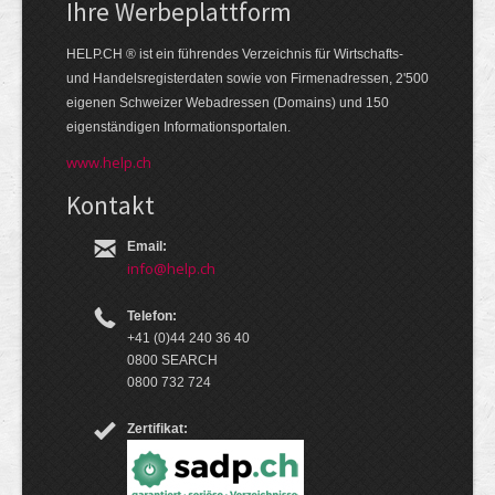
Ihre Werbe­platt­form
HELP.CH ® ist ein führendes Ver­zeich­nis für Wirt­schafts-
und Handels­register­daten so­wie von Firmen­adressen, 2'500
eige­nen Schweizer Web­adressen (Domains) und 150
eigen­ständigen Infor­mations­por­talen.
www.help.ch
Kontakt
Email:
info@help.ch
Telefon:
+41 (0)44 240 36 40
0800 SEARCH
0800 732 724
Zertifikat: