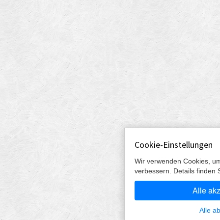
Cookie-Einstellungen
Wir verwenden Cookies, um
verbessern. Details finden 
Alle ak
Alle a