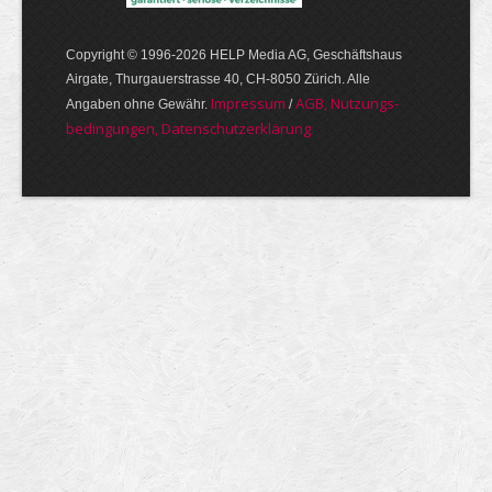
Copyright © 1996-2026 HELP Media AG, Geschäftshaus
Airgate, Thurgauer­strasse 40, CH-8050 Zürich. Alle
Im­pres­sum
AGB, Nut­zungs­
Angaben ohne Gewähr.
/
bedin­gungen, Daten­schutz­er­klärung