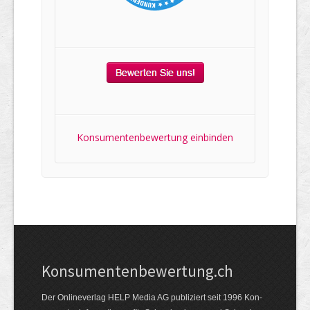
Konsumentenbewertung einbinden
Kon­su­menten­be­wer­tung.ch
Der Online­verlag HELP Media AG publi­ziert seit 1996 Kon­