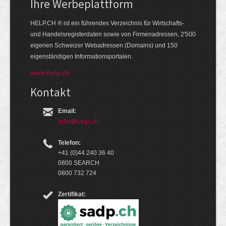
Ihre Werbe­platt­form
HELP.CH ® ist ein führendes Ver­zeich­nis für Wirt­schafts-
und Handels­register­daten so­wie von Firmen­adressen, 2'500
eige­nen Schweizer Web­adressen (Domains) und 150
eigen­ständigen Infor­mations­por­talen.
www.help.ch
Kontakt
Email:
info@help.ch
Telefon:
+41 (0)44 240 36 40
0800 SEARCH
0800 732 724
Zertifikat: