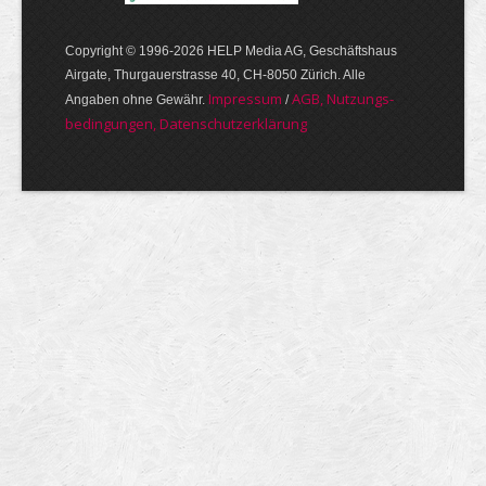
Copyright © 1996-2026 HELP Media AG, Geschäftshaus
Airgate, Thurgauer­strasse 40, CH-8050 Zürich. Alle
Im­pres­sum
AGB, Nut­zungs­
Angaben ohne Gewähr.
/
bedin­gungen, Daten­schutz­er­klärung