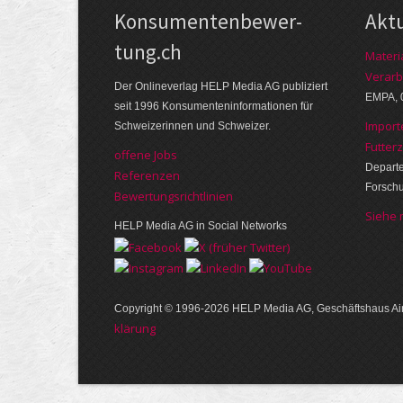
Kon­su­menten­be­wer­
Akt
tung.ch
Materi
Verarb
Der Online­verlag HELP Media AG publi­ziert
EMPA, 
seit 1996 Kon­su­menten­infor­mationen für
Import
Schwei­zerinnen und Schweizer.
Futter
offene Jobs
Departe
Referenzen
Forsch
Bewer­tungs­richt­linien
Siehe
HELP Media AG in Social Networks
Copyright © 1996-2026 HELP Media AG, Geschäftshaus Air
klärung