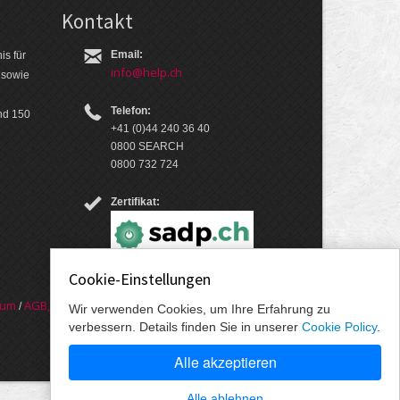
Kontakt
Email:
is für
info@help.ch
 so­wie
Telefon:
nd 150
+41 (0)44 240 36 40
0800 SEARCH
0800 732 724
Zertifikat:
Cookie-Einstellungen
sum
AGB, Nut­zungs­bedin­gungen, Daten­schutz­er­
/
Wir verwenden Cookies, um Ihre Erfahrung zu
verbessern. Details finden Sie in unserer
Cookie Policy
.
Alle akzeptieren
Alle ablehnen