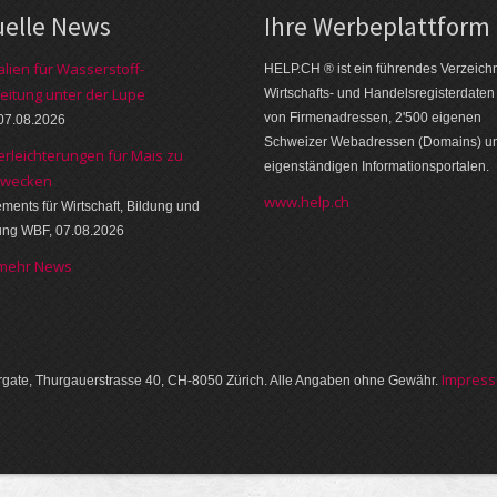
uelle News
Ihre Werbe­platt­form
alien für Wasserstoff-
HELP.CH ® ist ein führendes Ver­zeich­n
eitung unter der Lupe
Wirt­schafts- und Handels­register­daten
von Firmen­adressen, 2'500 eige­nen
07.08.2026
Schweizer Web­adressen (Domains) u
erleichterungen für Mais zu
eigen­ständigen Infor­mations­por­talen.
zwecken
www.help.ch
ments für Wirtschaft, Bildung und
ung WBF, 07.08.2026
 mehr News
Im­pres­
gate, Thurgauer­strasse 40, CH-8050 Zürich. Alle Angaben ohne Gewähr.