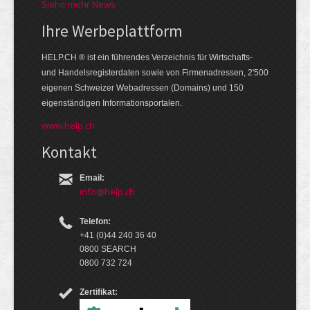
Siehe mehr News
Ihre Werbe­platt­form
HELP.CH ® ist ein führendes Ver­zeich­nis für Wirt­schafts-
und Handels­register­daten so­wie von Firmen­adressen, 2'500
eige­nen Schweizer Web­adressen (Domains) und 150
eigen­ständigen Infor­mations­por­talen.
www.help.ch
Kontakt
Email:
info@help.ch
Telefon:
+41 (0)44 240 36 40
0800 SEARCH
0800 732 724
Zertifikat: