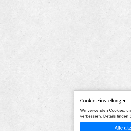
Cookie-Einstellungen
Wir verwenden Cookies, um
verbessern. Details finden 
Alle ak