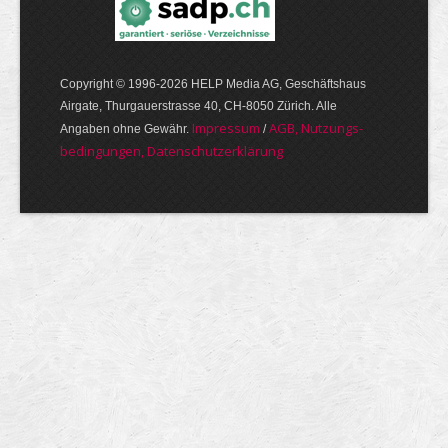
Copyright © 1996-2026 HELP Media AG, Geschäftshaus
Airgate, Thurgauer­strasse 40, CH-8050 Zürich. Alle
Im­pres­sum
AGB, Nut­zungs­
Angaben ohne Gewähr.
/
bedin­gungen, Daten­schutz­er­klärung