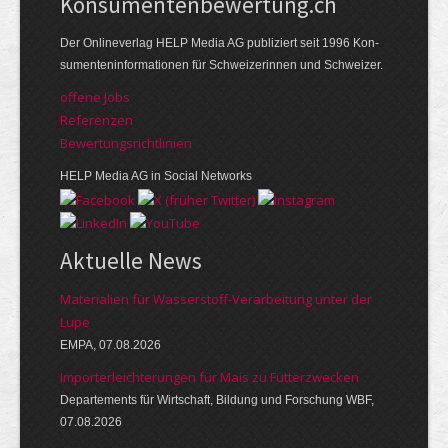
Kon­su­menten­be­wer­tung.ch
Der Online­verlag HELP Media AG publi­ziert seit 1996 Kon­
su­menten­infor­mationen für Schwei­zerinnen und Schweizer.
offene Jobs
Referenzen
Bewer­tungs­richt­linien
HELP Media AG in Social Networks
Aktuelle News
Materialien für Wasserstoff-Verarbeitung unter der
Lupe
EMPA, 07.08.2026
Importerleichterungen für Mais zu Futterzwecken
Departements für Wirtschaft, Bildung und Forschung WBF,
07.08.2026