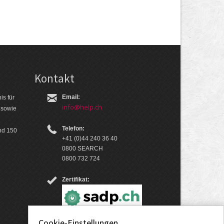
Kontakt
Email:
is für
info@help.ch
 so­wie
Telefon:
nd 150
+41 (0)44 240 36 40
0800 SEARCH
0800 732 724
Zertifikat:
Cookie-Einstellungen