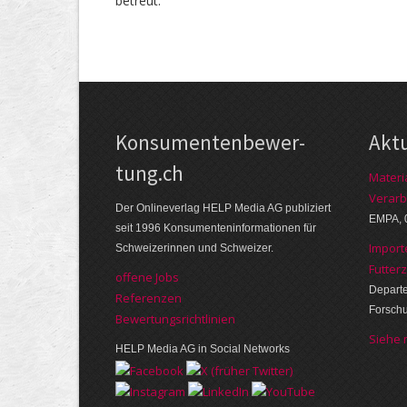
betreut.
Kon­su­menten­be­wer­
Akt
tung.ch
Materi
Verarb
Der Online­verlag HELP Media AG publi­ziert
EMPA, 
seit 1996 Kon­su­menten­infor­mationen für
Import
Schwei­zerinnen und Schweizer.
Futter
offene Jobs
Departe
Referenzen
Forsch
Bewer­tungs­richt­linien
Siehe
HELP Media AG in Social Networks