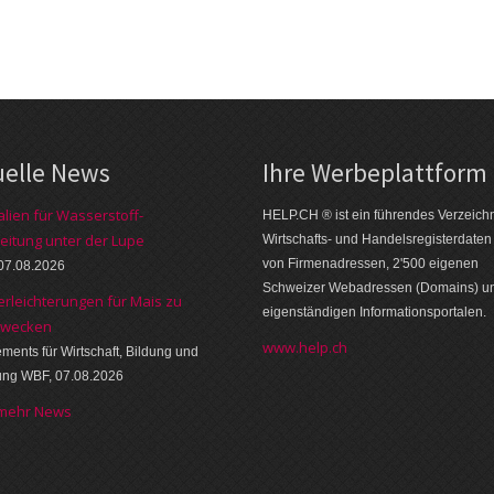
uelle News
Ihre Werbe­platt­form
alien für Wasserstoff-
HELP.CH ® ist ein führendes Ver­zeich­n
eitung unter der Lupe
Wirt­schafts- und Handels­register­daten
von Firmen­adressen, 2'500 eige­nen
07.08.2026
Schweizer Web­adressen (Domains) u
erleichterungen für Mais zu
eigen­ständigen Infor­mations­por­talen.
zwecken
www.help.ch
ments für Wirtschaft, Bildung und
ung WBF, 07.08.2026
 mehr News