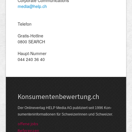
Corporate Communications
media@help.ch
Telefon
Gratis-Hotline
0800 SEARCH
Haupt-Nummer
044 240 36 40
Kon­su­menten­be­wer­tung.ch
Der Online­verlag HELP Media AG publi­ziert seit 1996 Kon­
su­menten­infor­mationen für Schwei­zerinnen und Schweizer.
offene Jobs
Referenzen