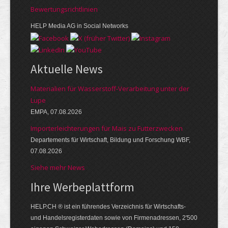
Bewer­tungs­richt­linien
HELP Media AG in Social Networks
Aktuelle News
Materialien für Wasserstoff-Verarbeitung unter der
Lupe
EMPA, 07.08.2026
Importerleichterungen für Mais zu Futterzwecken
Departements für Wirtschaft, Bildung und Forschung WBF,
07.08.2026
Siehe mehr News
Ihre Werbe­platt­form
HELP.CH ® ist ein führendes Ver­zeich­nis für Wirt­schafts-
und Handels­register­daten so­wie von Firmen­adressen, 2'500