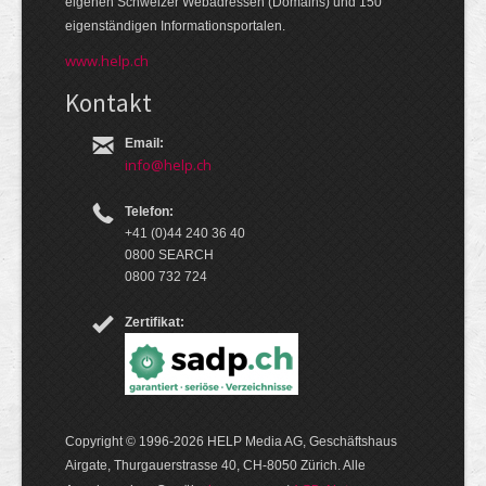
eige­nen Schweizer Web­adressen (Domains) und 150
eigen­ständigen Infor­mations­por­talen.
www.help.ch
Kontakt
Email:
info@help.ch
Telefon:
+41 (0)44 240 36 40
0800 SEARCH
0800 732 724
Zertifikat:
Copyright © 1996-2026 HELP Media AG, Geschäftshaus
Airgate, Thurgauer­strasse 40, CH-8050 Zürich. Alle