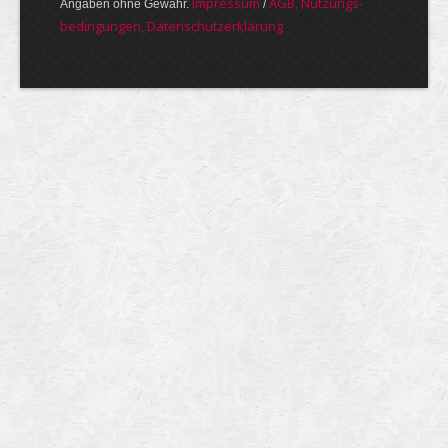
Im­pres­sum
AGB, Nut­zungs­
Angaben ohne Gewähr.
/
bedin­gungen, Daten­schutz­er­klärung