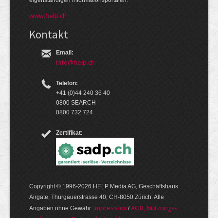
eigen­ständigen Infor­mations­por­talen.
www.help.ch
Kontakt
Email:
info@help.ch
Telefon:
+41 (0)44 240 36 40
0800 SEARCH
0800 732 724
Zertifikat:
Copyright © 1996-2026 HELP Media AG, Geschäftshaus
Airgate, Thurgauer­strasse 40, CH-8050 Zürich. Alle
Im­pres­sum
AGB, Nut­zungs­
Angaben ohne Gewähr.
/