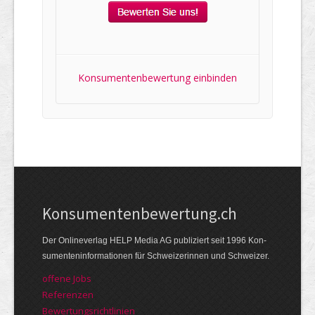
Konsumentenbewertung einbinden
Kon­su­menten­be­wer­tung.ch
Der Online­verlag HELP Media AG publi­ziert seit 1996 Kon­
su­menten­infor­mationen für Schwei­zerinnen und Schweizer.
offene Jobs
Referenzen
Bewer­tungs­richt­linien