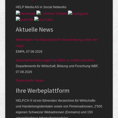
HELP Media AG in Social Networks
Aktuelle News
Materialien für Wasserstoff-Verarbeitung unter der
Lupe
EMPA, 07.08.2026
Importerleichterungen für Mais zu Futterzwecken
Departements für Wirtschaft, Bildung und Forschung WBF,
07.08.2026
Siehe mehr News
Ihre Werbe­platt­form
HELP.CH ® ist ein führendes Ver­zeich­nis für Wirt­schafts-
und Handels­register­daten so­wie von Firmen­adressen, 2'500
eige­nen Schweizer Web­adressen (Domains) und 150