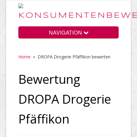
NAVIGATION
Home
»
DROPA Drogerie Pfäffikon bewerten
Home
Bewertung
Vorteile
DROPA Drogerie
Preise
Pfäffikon
HELP Awards