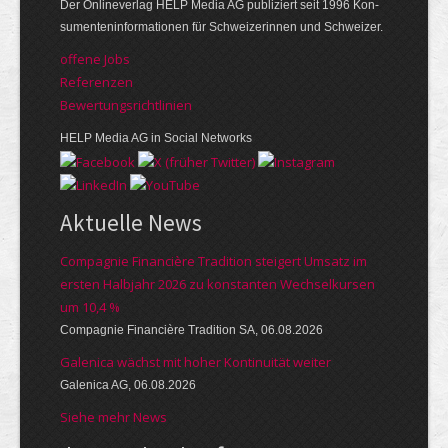
Der Online­verlag HELP Media AG publi­ziert seit 1996 Kon­
su­menten­infor­mationen für Schwei­zerinnen und Schweizer.
offene Jobs
Referenzen
Bewer­tungs­richt­linien
HELP Media AG in Social Networks
Aktuelle News
Compagnie Financière Tradition steigert Umsatz im
ersten Halbjahr 2026 zu konstanten Wechselkursen
um 10,4 %
Compagnie Financière Tradition SA, 06.08.2026
Galenica wächst mit hoher Kontinuität weiter
Galenica AG, 06.08.2026
Siehe mehr News