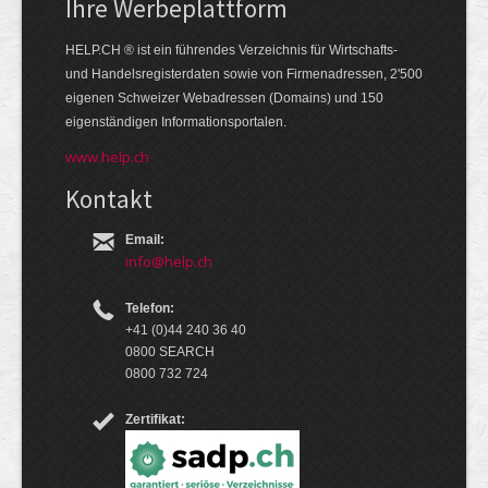
Ihre Werbe­platt­form
HELP.CH ® ist ein führendes Ver­zeich­nis für Wirt­schafts-
und Handels­register­daten so­wie von Firmen­adressen, 2'500
eige­nen Schweizer Web­adressen (Domains) und 150
eigen­ständigen Infor­mations­por­talen.
www.help.ch
Kontakt
Email:
info@help.ch
Telefon:
+41 (0)44 240 36 40
0800 SEARCH
0800 732 724
Zertifikat: