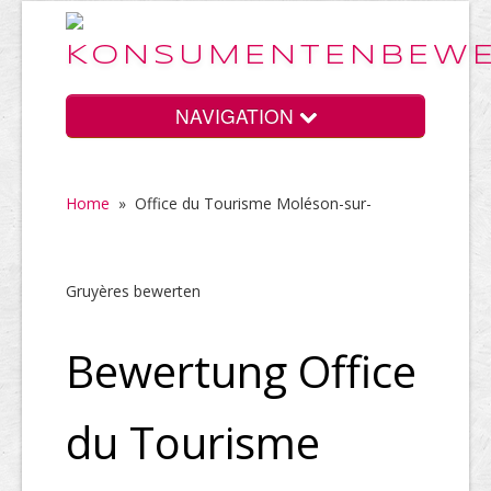
NAVIGATION
Home
»
Office du Tourisme Moléson-sur-
Home
Gruyères bewerten
Vorteile
Bewertung Office
Preise
du Tourisme
HELP Awards