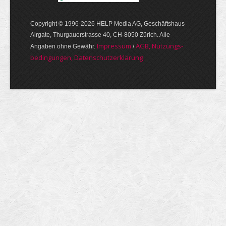
Copyright © 1996-2026 HELP Media AG, Geschäftshaus
Airgate, Thurgauer­strasse 40, CH-8050 Zürich. Alle
Im­pres­sum
AGB, Nut­zungs­
Angaben ohne Gewähr.
/
bedin­gungen, Daten­schutz­er­klärung