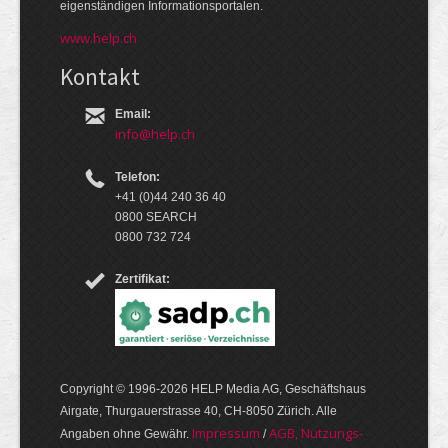
eigen­ständigen Infor­mations­por­talen.
www.help.ch
Kontakt
Email:
info@help.ch
Telefon:
+41 (0)44 240 36 40
0800 SEARCH
0800 732 724
Zertifikat:
Copyright © 1996-2026 HELP Media AG, Geschäftshaus
Airgate, Thurgauer­strasse 40, CH-8050 Zürich. Alle
Im­pres­sum
AGB, Nut­zungs­
Angaben ohne Gewähr.
/