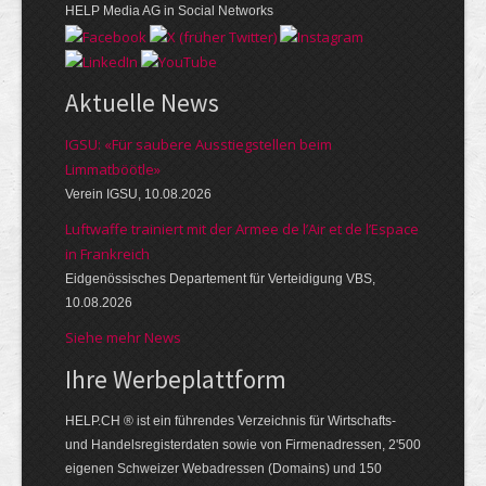
HELP Media AG in Social Networks
Aktuelle News
IGSU: «Für saubere Ausstiegstellen beim
Limmatböötle»
Verein IGSU, 10.08.2026
Luftwaffe trainiert mit der Armee de l’Air et de l’Espace
in Frankreich
Eidgenössisches Departement für Verteidigung VBS,
10.08.2026
Siehe mehr News
Ihre Werbe­platt­form
HELP.CH ® ist ein führendes Ver­zeich­nis für Wirt­schafts-
und Handels­register­daten so­wie von Firmen­adressen, 2'500
eige­nen Schweizer Web­adressen (Domains) und 150