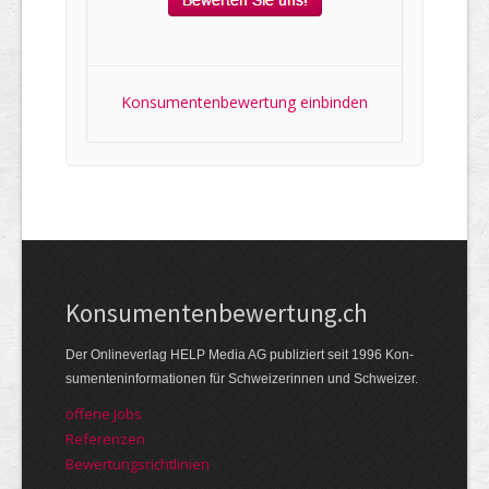
Konsumentenbewertung einbinden
Kon­su­menten­be­wer­tung.ch
Der Online­verlag HELP Media AG publi­ziert seit 1996 Kon­
su­menten­infor­mationen für Schwei­zerinnen und Schweizer.
offene Jobs
Referenzen
Bewer­tungs­richt­linien