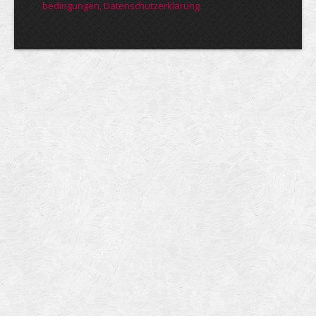
bedin­gungen, Daten­schutz­er­klärung