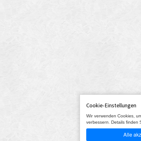
Cookie-Einstellungen
Wir verwenden Cookies, um
verbessern. Details finden 
Alle ak