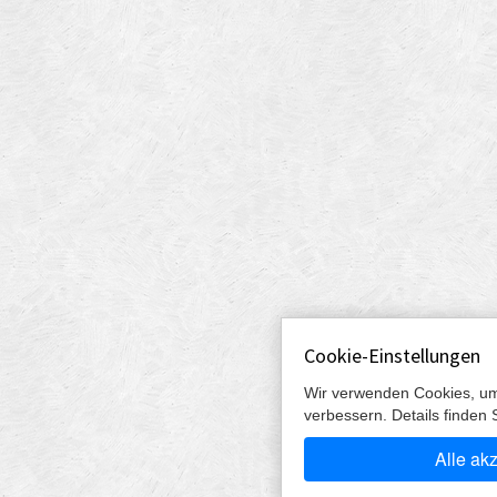
Cookie-Einstellungen
Wir verwenden Cookies, um
verbessern. Details finden 
Alle ak