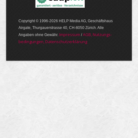
Copyright © 1996-2026 HELP Media AG, Geschäftshaus
Airgate, Thurgauer­strasse 40, CH-8050 Zürich. Alle
Im­pres­sum
AGB, Nut­zungs­
Angaben ohne Gewähr.
/
bedin­gungen, Daten­schutz­er­klärung