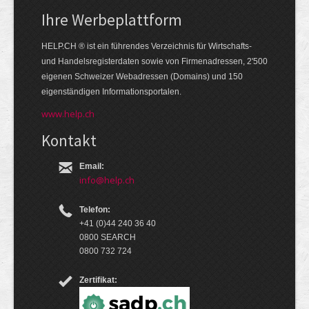
Ihre Werbe­platt­form
HELP.CH ® ist ein führendes Ver­zeich­nis für Wirt­schafts-
und Handels­register­daten so­wie von Firmen­adressen, 2'500
eige­nen Schweizer Web­adressen (Domains) und 150
eigen­ständigen Infor­mations­por­talen.
www.help.ch
Kontakt
Email:
info@help.ch
Telefon:
+41 (0)44 240 36 40
0800 SEARCH
0800 732 724
Zertifikat: