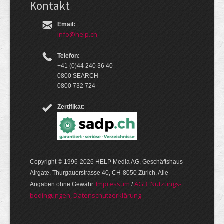
Kontakt
Email:
info@help.ch
Telefon:
+41 (0)44 240 36 40
0800 SEARCH
0800 732 724
Zertifikat:
Copyright © 1996-2026 HELP Media AG, Geschäftshaus
Airgate, Thurgauer­strasse 40, CH-8050 Zürich. Alle
Im­pres­sum
AGB, Nut­zungs­
Angaben ohne Gewähr.
/
bedin­gungen, Daten­schutz­er­klärung