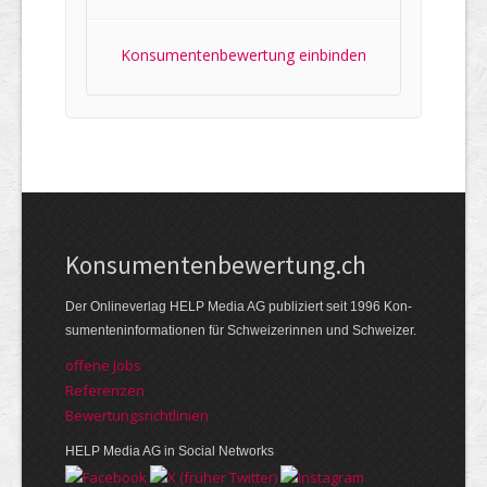
Konsumentenbewertung einbinden
Kon­su­menten­be­wer­tung.ch
Der Online­verlag HELP Media AG publi­ziert seit 1996 Kon­
su­menten­infor­mationen für Schwei­zerinnen und Schweizer.
offene Jobs
Referenzen
Bewer­tungs­richt­linien
HELP Media AG in Social Networks