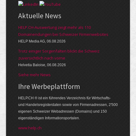
Aktuelle News
HELP.CH-Auswertung zeigt mehr als 110
Domainendungen bei Schweizer Firmenwebsites
HELP Media AG, 06.08.2026
Trotz einiger Sorgenfalten blickt die Schweiz
zuversichtlich nach vorne
Helvetia Baloise, 06.08.2026
Siehe mehr News
Ihre Werbe­platt­form
HELP.CH ® ist ein führendes Ver­zeich­nis für Wirt­schafts-
und Handels­register­daten so­wie von Firmen­adressen, 2'500
eige­nen Schweizer Web­adressen (Domains) und 150
eigen­ständigen Infor­mations­por­talen.
www.help.ch