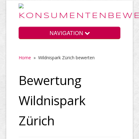
NAVIGATION
Home
»
Wildnispark Zürich bewerten
Home
Bewertung
Vorteile
Wildnispark
Preise
Zürich
HELP Awards