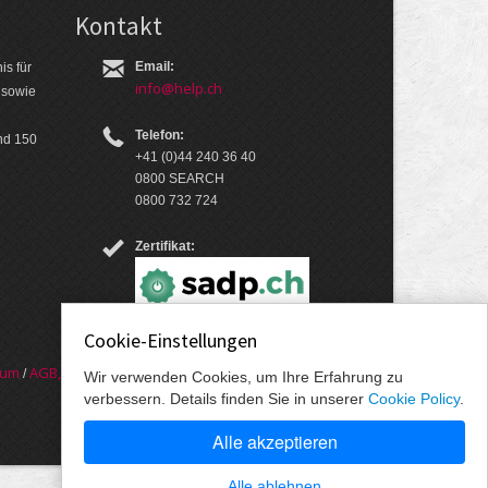
Kontakt
Email:
is für
info@help.ch
 so­wie
Telefon:
nd 150
+41 (0)44 240 36 40
0800 SEARCH
0800 732 724
Zertifikat:
Cookie-Einstellungen
sum
AGB, Nut­zungs­bedin­gungen, Daten­schutz­er­
/
Wir verwenden Cookies, um Ihre Erfahrung zu
verbessern. Details finden Sie in unserer
Cookie Policy
.
Alle akzeptieren
Alle ablehnen