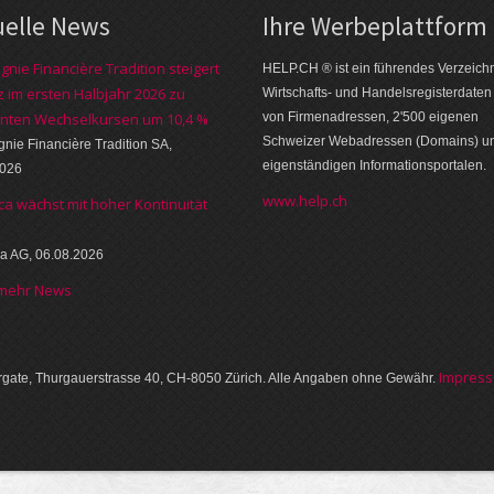
uelle News
Ihre Werbe­platt­form
nie Financière Tradition steigert
HELP.CH ® ist ein führendes Ver­zeich­n
 im ersten Halbjahr 2026 zu
Wirt­schafts- und Handels­register­daten
nten Wechselkursen um 10,4 %
von Firmen­adressen, 2'500 eige­nen
Schweizer Web­adressen (Domains) u
ie Financière Tradition SA,
eigen­ständigen Infor­mations­por­talen.
2026
www.help.ch
ca wächst mit hoher Kontinuität
a AG, 06.08.2026
 mehr News
Im­pres­
gate, Thurgauer­strasse 40, CH-8050 Zürich. Alle Angaben ohne Gewähr.