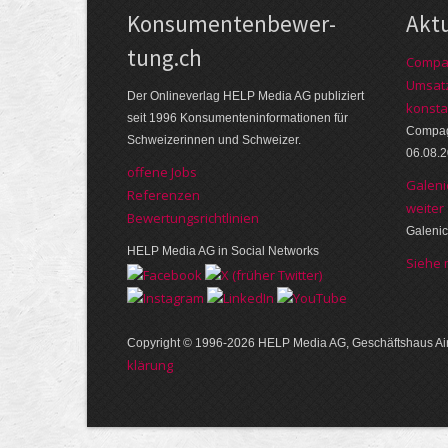
Kon­su­menten­be­wer­
Akt
tung.ch
Compag
Umsatz
Der Online­verlag HELP Media AG publi­ziert
konsta
seit 1996 Kon­su­menten­infor­mationen für
Compagn
Schwei­zerinnen und Schweizer.
06.08.
offene Jobs
Galeni
Referenzen
weiter
Bewer­tungs­richt­linien
Galenic
HELP Media AG in Social Networks
Siehe
Copyright © 1996-2026 HELP Media AG, Geschäftshaus Air
klärung