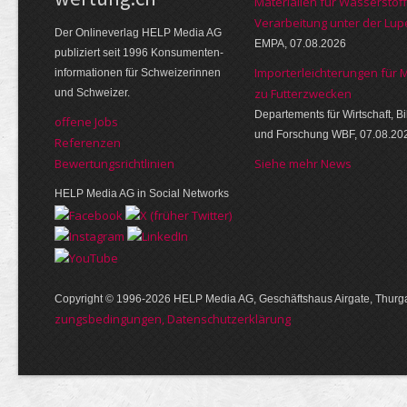
Materialien für Wasserstoff
Verarbeitung unter der Lup
Der Online­verlag HELP Media AG
EMPA, 07.08.2026
publi­ziert seit 1996 Kon­su­menten­
Importerleichterungen für 
infor­mationen für Schwei­zerinnen
zu Futterzwecken
und Schweizer.
Departements für Wirtschaft, B
offene Jobs
und Forschung WBF, 07.08.20
Referenzen
Bewer­tungs­richt­linien
Siehe mehr News
HELP Media AG in Social Networks
Copyright © 1996-2026 HELP Media AG, Geschäftshaus Airgate, Thurga
zungs­bedin­gungen, Daten­schutz­er­klärung