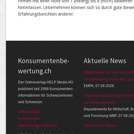
Firmen mit einer Note von 1 (niedrig) bis 6 (hoch) bewerte
hinterlassen. Unternehmen können sich so durch gute Bewe
Erfahrungsberichten anderer.
Kon­su­menten­be­
Aktuelle News
wer­tung.ch
Materialien für Wasserstoff
Verarbeitung unter der Lup
Der Online­verlag HELP Media AG
EMPA, 07.08.2026
publi­ziert seit 1996 Kon­su­menten­
Importerleichterungen für 
infor­mationen für Schwei­zerinnen
zu Futterzwecken
und Schweizer.
Departements für Wirtschaft, B
offene Jobs
und Forschung WBF, 07.08.20
Referenzen
Bewer­tungs­richt­linien
Siehe mehr News