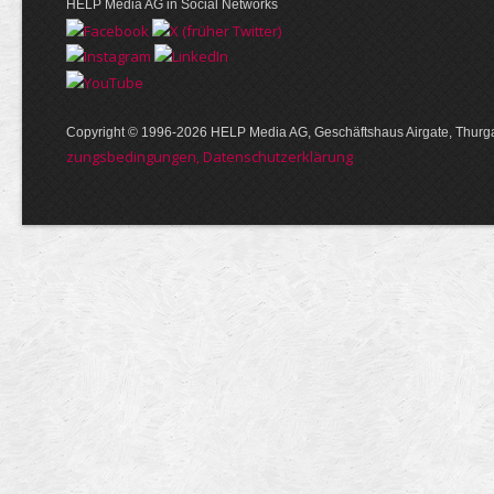
HELP Media AG in Social Networks
Copyright © 1996-2026 HELP Media AG, Geschäftshaus Airgate, Thurga
zungs­bedin­gungen, Daten­schutz­er­klärung