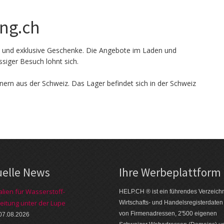
ng.ch
l und exklusive Geschenke. Die Angebote im Laden und
siger Besuch lohnt sich.
nern aus der Schweiz. Das Lager befindet sich in der Schweiz
uelle News
Ihre Werbe­platt­form
alien für Wasserstoff-
HELP.CH ® ist ein führendes Ver­zeich­n
eitung unter der Lupe
Wirt­schafts- und Handels­register­daten
von Firmen­adressen, 2'500 eige­nen
07.08.2026