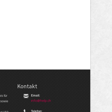
Kontakt
Email:
is für
info@help.ch
 so­wie
Telefon: