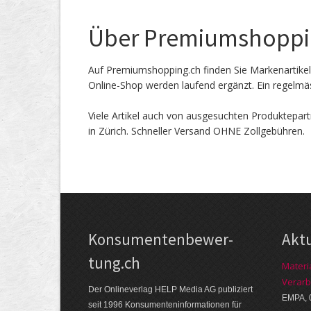
Über Premiumshoppi
Auf Premiumshopping.ch finden Sie Markenartike
Online-Shop werden laufend ergänzt. Ein regelmäs
Viele Artikel auch von ausgesuchten Produktepart
in Zürich. Schneller Versand OHNE Zollgebühren.
Kon­su­menten­be­wer­
Akt
tung.ch
Materi
Verarb
Der Online­verlag HELP Media AG publi­ziert
EMPA, 
seit 1996 Kon­su­menten­infor­mationen für