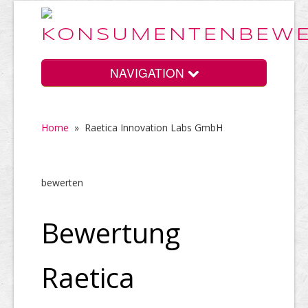
NAVIGATION
Home
»
Raetica Innovation Labs GmbH
Home
bewerten
Vorteile
Bewertung
Preise
Raetica
HELP Awards