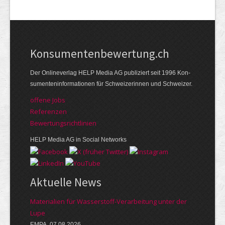
Kon­su­menten­be­wer­tung.ch
Der Online­verlag HELP Media AG publi­ziert seit 1996 Kon­
su­menten­infor­mationen für Schwei­zerinnen und Schweizer.
offene Jobs
Referenzen
Bewer­tungs­richt­linien
HELP Media AG in Social Networks
Aktuelle News
Materialien für Wasserstoff-Verarbeitung unter der
Lupe
EMPA, 07.08.2026