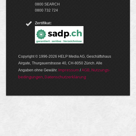
0800 SEARCH
0800 732 724
Zertifikat:
Copyright © 1996-2026 HELP Media AG, Geschäftshaus
Airgate, Thurgauer­strasse 40, CH-8050 Zürich. Alle
Im­pres­sum
AGB, Nut­zungs­
Angaben ohne Gewähr.
/
bedin­gungen, Daten­schutz­er­klärung