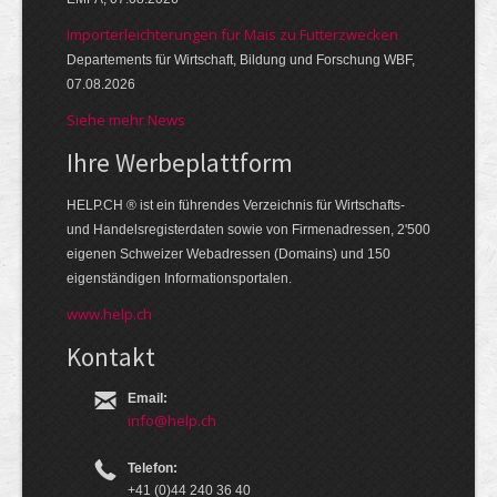
Importerleichterungen für Mais zu Futterzwecken
Departements für Wirtschaft, Bildung und Forschung WBF,
07.08.2026
Siehe mehr News
Ihre Werbe­platt­form
HELP.CH ® ist ein führendes Ver­zeich­nis für Wirt­schafts-
und Handels­register­daten so­wie von Firmen­adressen, 2'500
eige­nen Schweizer Web­adressen (Domains) und 150
eigen­ständigen Infor­mations­por­talen.
www.help.ch
Kontakt
Email:
info@help.ch
Telefon:
+41 (0)44 240 36 40