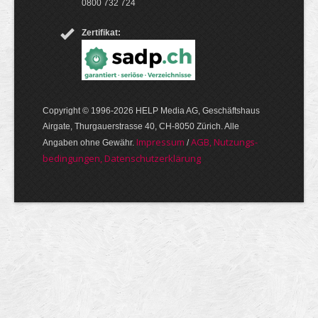
0800 732 724
Zertifikat:
Copyright © 1996-2026 HELP Media AG, Geschäftshaus
Airgate, Thurgauer­strasse 40, CH-8050 Zürich. Alle
Im­pres­sum
AGB, Nut­zungs­
Angaben ohne Gewähr.
/
bedin­gungen, Daten­schutz­er­klärung