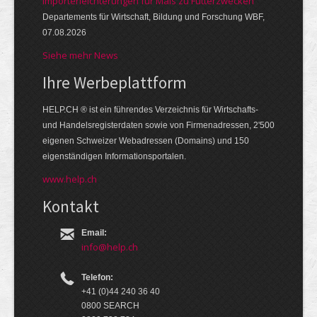
Importerleichterungen für Mais zu Futterzwecken
Departements für Wirtschaft, Bildung und Forschung WBF,
07.08.2026
Siehe mehr News
Ihre Werbe­platt­form
HELP.CH ® ist ein führendes Ver­zeich­nis für Wirt­schafts-
und Handels­register­daten so­wie von Firmen­adressen, 2'500
eige­nen Schweizer Web­adressen (Domains) und 150
eigen­ständigen Infor­mations­por­talen.
www.help.ch
Kontakt
Email:
info@help.ch
Telefon:
+41 (0)44 240 36 40
0800 SEARCH