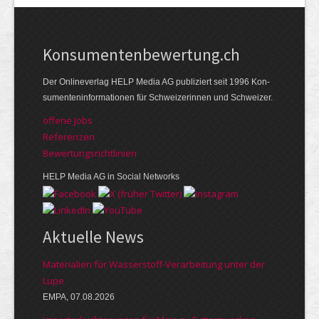
Kon­su­menten­be­wer­tung.ch
Der Online­verlag HELP Media AG publi­ziert seit 1996 Kon­
su­menten­infor­mationen für Schwei­zerinnen und Schweizer.
offene Jobs
Referenzen
Bewer­tungs­richt­linien
HELP Media AG in Social Networks
Aktuelle News
Materialien für Wasserstoff-Verarbeitung unter der
Lupe
EMPA, 07.08.2026