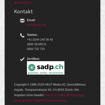
www.help.ch
Kontakt
Email:
info@help.ch
Telefon:
+41 (0)44 240 36 40
0800 SEARCH
0800 732 724
Zertifikat:
Copyright © 1996-2026 HELP Media AG, Geschäftshaus
Airgate, Thurgauer­strasse 40, CH-8050 Zürich. Alle
Im­pres­sum
AGB, Nut­zungs­
Angaben ohne Gewähr.
/
bedin­gungen, Daten­schutz­er­klärung