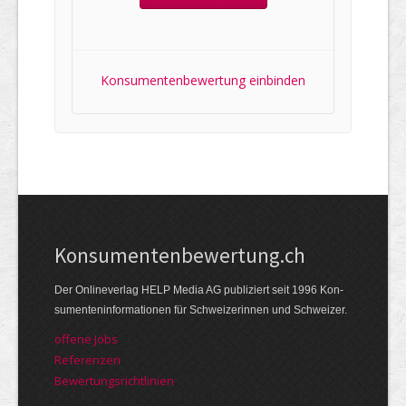
Konsumentenbewertung einbinden
Kon­su­menten­be­wer­tung.ch
Der Online­verlag HELP Media AG publi­ziert seit 1996 Kon­
su­menten­infor­mationen für Schwei­zerinnen und Schweizer.
offene Jobs
Referenzen
Bewer­tungs­richt­linien