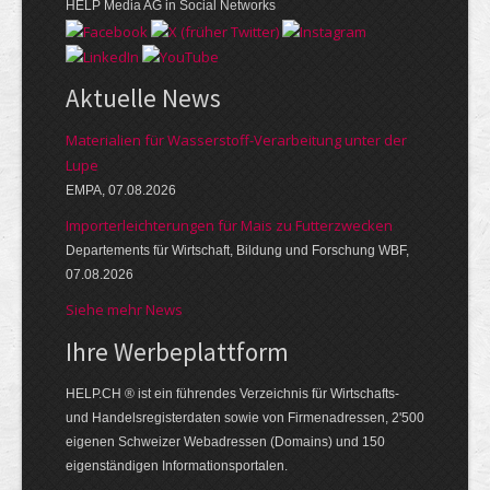
HELP Media AG in Social Networks
Aktuelle News
Materialien für Wasserstoff-Verarbeitung unter der
Lupe
EMPA, 07.08.2026
Importerleichterungen für Mais zu Futterzwecken
Departements für Wirtschaft, Bildung und Forschung WBF,
07.08.2026
Siehe mehr News
Ihre Werbe­platt­form
HELP.CH ® ist ein führendes Ver­zeich­nis für Wirt­schafts-
und Handels­register­daten so­wie von Firmen­adressen, 2'500
eige­nen Schweizer Web­adressen (Domains) und 150
eigen­ständigen Infor­mations­por­talen.