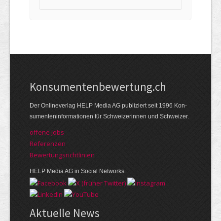
Kon­su­menten­be­wer­tung.ch
Der Online­verlag HELP Media AG publi­ziert seit 1996 Kon­
su­menten­infor­mationen für Schwei­zerinnen und Schweizer.
offene Jobs
Referenzen
Bewer­tungs­richt­linien
HELP Media AG in Social Networks
Aktuelle News