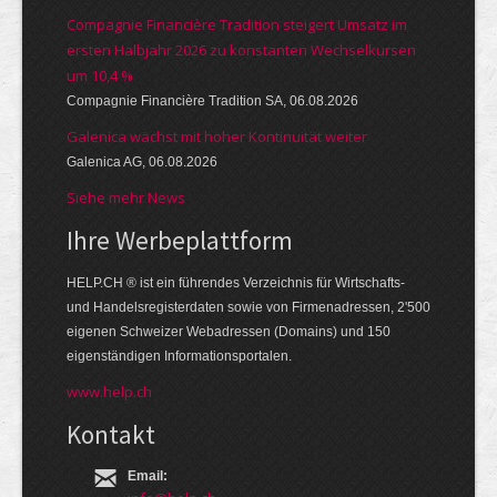
Compagnie Financière Tradition steigert Umsatz im
ersten Halbjahr 2026 zu konstanten Wechselkursen
um 10,4 %
Compagnie Financière Tradition SA, 06.08.2026
Galenica wächst mit hoher Kontinuität weiter
Galenica AG, 06.08.2026
Siehe mehr News
Ihre Werbe­platt­form
HELP.CH ® ist ein führendes Ver­zeich­nis für Wirt­schafts-
und Handels­register­daten so­wie von Firmen­adressen, 2'500
eige­nen Schweizer Web­adressen (Domains) und 150
eigen­ständigen Infor­mations­por­talen.
www.help.ch
Kontakt
Email: