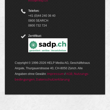
info@help.ch
Telefon:
+41 (0)44 240 36 40
0800 SEARCH
0800 732 724
Zertifikat:
Copyright © 1996-2026 HELP Media AG, Geschäftshaus
Airgate, Thurgauer­strasse 40, CH-8050 Zürich. Alle
Im­pres­sum
AGB, Nut­zungs­
Angaben ohne Gewähr.
/
bedin­gungen, Daten­schutz­er­klärung