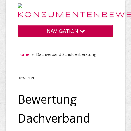
NAVIGATION
Home
»
Dachverband Schuldenberatung
Home
bewerten
Vorteile
Bewertung
Preise
Dachverband
HELP Awards