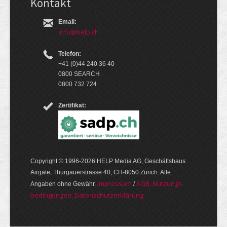
Kontakt
Email:
info@help.ch
Telefon:
+41 (0)44 240 36 40
0800 SEARCH
0800 732 724
Zertifikat:
Copyright © 1996-2026 HELP Media AG, Geschäftshaus
Airgate, Thurgauer­strasse 40, CH-8050 Zürich. Alle
Im­pres­sum
AGB, Nut­zungs­
Angaben ohne Gewähr.
/
bedin­gungen, Daten­schutz­er­klärung