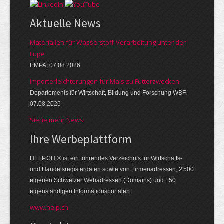
Aktuelle News
Materialien für Wasserstoff-Verarbeitung unter der
Lupe
EMPA, 07.08.2026
Importerleichterungen für Mais zu Futterzwecken
Departements für Wirtschaft, Bildung und Forschung WBF,
07.08.2026
Siehe mehr News
Ihre Werbe­platt­form
HELP.CH ® ist ein führendes Ver­zeich­nis für Wirt­schafts-
und Handels­register­daten so­wie von Firmen­adressen, 2'500
eige­nen Schweizer Web­adressen (Domains) und 150
eigen­ständigen Infor­mations­por­talen.
www.help.ch