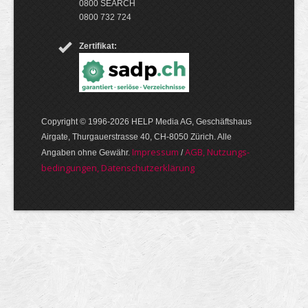
0800 SEARCH
0800 732 724
Zertifikat:
Copyright © 1996-2026 HELP Media AG, Geschäftshaus
Airgate, Thurgauer­strasse 40, CH-8050 Zürich. Alle
Im­pres­sum
AGB, Nut­zungs­
Angaben ohne Gewähr.
/
bedin­gungen, Daten­schutz­er­klärung