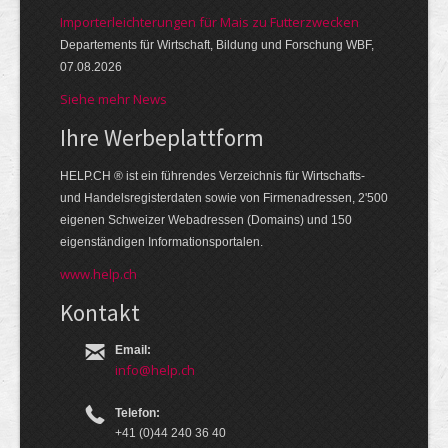
Importerleichterungen für Mais zu Futterzwecken
Departements für Wirtschaft, Bildung und Forschung WBF,
07.08.2026
Siehe mehr News
Ihre Werbe­platt­form
HELP.CH ® ist ein führendes Ver­zeich­nis für Wirt­schafts-
und Handels­register­daten so­wie von Firmen­adressen, 2'500
eige­nen Schweizer Web­adressen (Domains) und 150
eigen­ständigen Infor­mations­por­talen.
www.help.ch
Kontakt
Email:
info@help.ch
Telefon:
+41 (0)44 240 36 40