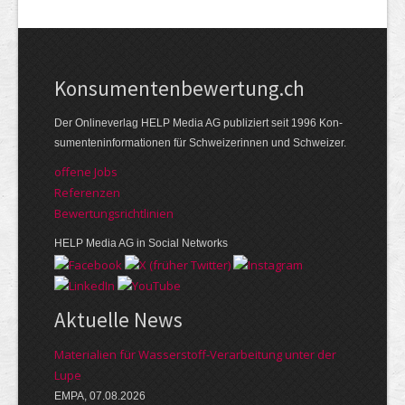
Kon­su­menten­be­wer­tung.ch
Der Online­verlag HELP Media AG publi­ziert seit 1996 Kon­
su­menten­infor­mationen für Schwei­zerinnen und Schweizer.
offene Jobs
Referenzen
Bewer­tungs­richt­linien
HELP Media AG in Social Networks
Aktuelle News
Materialien für Wasserstoff-Verarbeitung unter der
Lupe
EMPA, 07.08.2026