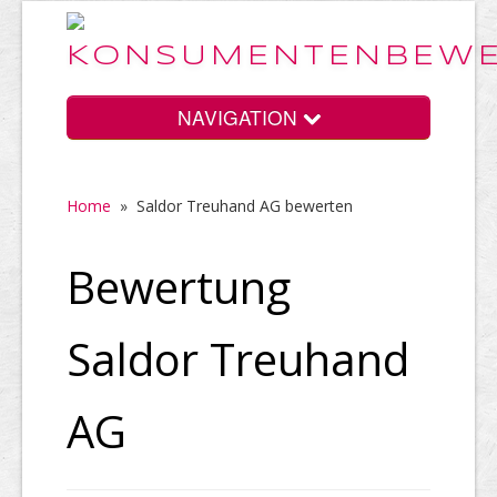
NAVIGATION
Home
»
Saldor Treuhand AG bewerten
Home
Bewertung
Vorteile
Saldor Treuhand
Preise
AG
HELP Awards