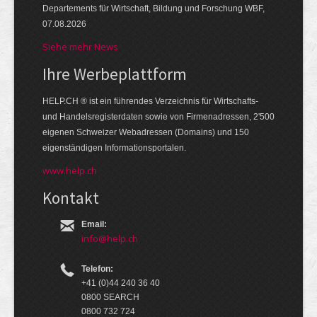
Departements für Wirtschaft, Bildung und Forschung WBF,
07.08.2026
Siehe mehr News
Ihre Werbe­platt­form
HELP.CH ® ist ein führendes Ver­zeich­nis für Wirt­schafts-
und Handels­register­daten so­wie von Firmen­adressen, 2'500
eige­nen Schweizer Web­adressen (Domains) und 150
eigen­ständigen Infor­mations­por­talen.
www.help.ch
Kontakt
Email:
info@help.ch
Telefon:
+41 (0)44 240 36 40
0800 SEARCH
0800 732 724