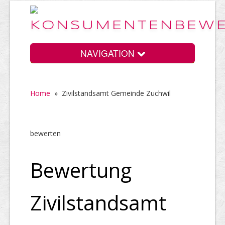
NAVIGATION
Home
»
Zivilstandsamt Gemeinde Zuchwil
Home
bewerten
Vorteile
Bewertung
Preise
Zivilstandsamt
HELP Awards