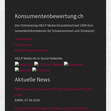
Kon­su­menten­be­wer­tung.ch
Der Online­verlag HELP Media AG publi­ziert seit 1996 Kon­
su­menten­infor­mationen für Schwei­zerinnen und Schweizer.
offene Jobs
Referenzen
Bewer­tungs­richt­linien
HELP Media AG in Social Networks
Aktuelle News
Materialien für Wasserstoff-Verarbeitung unter der
Lupe
EMPA, 07.08.2026
Importerleichterungen für Mais zu Futterzwecken