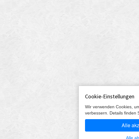
Cookie-Einstellungen
Wir verwenden Cookies, um
verbessern. Details finden 
Alle ak
Alle a