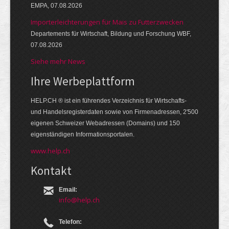
EMPA, 07.08.2026
Importerleichterungen für Mais zu Futterzwecken
Departements für Wirtschaft, Bildung und Forschung WBF,
07.08.2026
Siehe mehr News
Ihre Werbe­platt­form
HELP.CH ® ist ein führendes Ver­zeich­nis für Wirt­schafts-
und Handels­register­daten so­wie von Firmen­adressen, 2'500
eige­nen Schweizer Web­adressen (Domains) und 150
eigen­ständigen Infor­mations­por­talen.
www.help.ch
Kontakt
Email:
info@help.ch
Telefon: