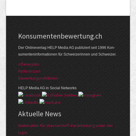
Kon­su­menten­be­wer­tung.ch
Der Online­verlag HELP Media AG publi­ziert seit 1996 Kon­
su­menten­infor­mationen für Schwei­zerinnen und Schweizer.
offene Jobs
Referenzen
Bewer­tungs­richt­linien
HELP Media AG in Social Networks
Aktuelle News
Materialien für Wasserstoff-Verarbeitung unter der
Lupe