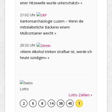
einer Hitzewelle wurde unterschätzt» »
21:02 Uhr
Kantonsarchäologie Luzern – Wenn die
mittelalterliche Bäckerei einem
Müllcontainer weicht »
20:32 Uhr
«Wenn Alkohol trinken strafbar ist, werde ich
heute sündigen» »
Lotto Zahlen »
2
6
8
14
38
40
1