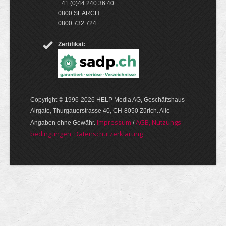
+41 (0)44 240 36 40
0800 SEARCH
0800 732 724
Zertifikat:
Copyright © 1996-2026 HELP Media AG, Geschäftshaus
Airgate, Thurgauer­strasse 40, CH-8050 Zürich. Alle
Im­pres­sum
AGB, Nut­zungs­
Angaben ohne Gewähr.
/
bedin­gungen, Daten­schutz­er­klärung