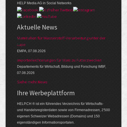
HELP Media AG in Social Networks
Aktuelle News
Materialien für Wasserstoff-Verarbeitung unter der
Lupe
EMPA, 07.08.2026
Importerleichterungen für Mais zu Futterzwecken
Departements für Wirtschaft, Bildung und Forschung WBF,
07.08.2026
Siehe mehr News
Ihre Werbe­platt­form
HELP.CH ® ist ein führendes Ver­zeich­nis für Wirt­schafts-
und Handels­register­daten so­wie von Firmen­adressen, 2'500
eige­nen Schweizer Web­adressen (Domains) und 150
eigen­ständigen Infor­mations­por­talen.