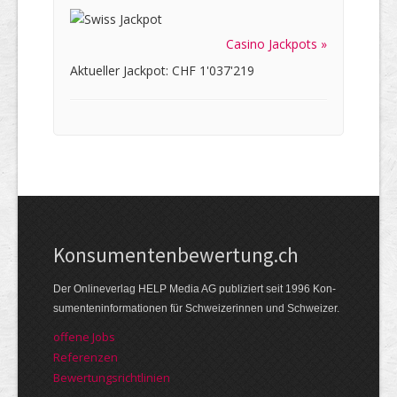
Casino Jackpots »
Aktueller Jackpot: CHF 1'037'219
Kon­su­menten­be­wer­tung.ch
Der Online­verlag HELP Media AG publi­ziert seit 1996 Kon­
su­menten­infor­mationen für Schwei­zerinnen und Schweizer.
offene Jobs
Referenzen
Bewer­tungs­richt­linien