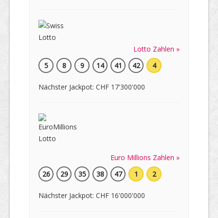
Lotto Zahlen »
5
8
9
14
41
42
4
Nächster Jackpot: CHF 17'300'000
Euro Millions Zahlen »
26
29
35
38
47
1
2
Nächster Jackpot: CHF 16'000'000