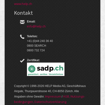
www.help.ch
Kontakt
Email:
info@help.ch
Telefon:
+41 (0)44 240 36 40
0800 SEARCH
0800 732 724
Zertifikat:
Copyright © 1996-2026 HELP Media AG, Geschäftshaus
Airgate, Thurgauer­strasse 40, CH-8050 Zürich. Alle
Im­pres­sum
AGB, Nut­zungs­
Angaben ohne Gewähr.
/
bedin­gungen, Daten­schutz­er­klärung