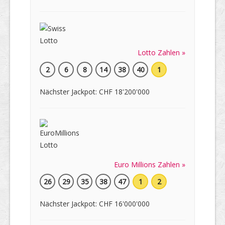
Lotto Zahlen »
2
6
8
14
38
40
1
Nächster Jackpot: CHF 18'200'000
Euro Millions Zahlen »
26
29
35
38
47
1
2
Nächster Jackpot: CHF 16'000'000