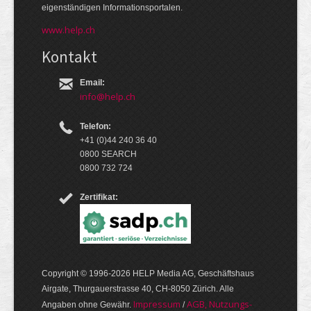
eigen­ständigen Infor­mations­por­talen.
www.help.ch
Kontakt
Email:
info@help.ch
Telefon:
+41 (0)44 240 36 40
0800 SEARCH
0800 732 724
Zertifikat:
Copyright © 1996-2026 HELP Media AG, Geschäftshaus
Airgate, Thurgauer­strasse 40, CH-8050 Zürich. Alle
Im­pres­sum
AGB, Nut­zungs­
Angaben ohne Gewähr.
/