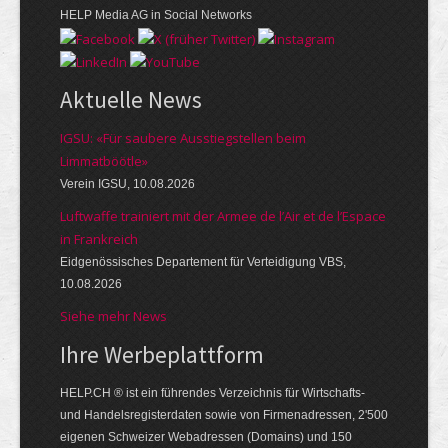
HELP Media AG in Social Networks
Aktuelle News
IGSU: «Für saubere Ausstiegstellen beim
Limmatböötle»
Verein IGSU, 10.08.2026
Luftwaffe trainiert mit der Armee de l’Air et de l’Espace
in Frankreich
Eidgenössisches Departement für Verteidigung VBS,
10.08.2026
Siehe mehr News
Ihre Werbe­platt­form
HELP.CH ® ist ein führendes Ver­zeich­nis für Wirt­schafts-
und Handels­register­daten so­wie von Firmen­adressen, 2'500
eige­nen Schweizer Web­adressen (Domains) und 150