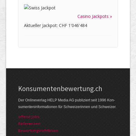
Casino Jackpots »
Aktueller Jackpot: CHF 1'046'484
Kon­su­menten­be­wer­tung.ch
Der Online­verlag HELP Media AG publi­ziert seit 1996 Kon­
su­menten­infor­mationen für Schwei­zerinnen und Schweizer.
offene Jobs
Referenzen
Bewer­tungs­richt­linien