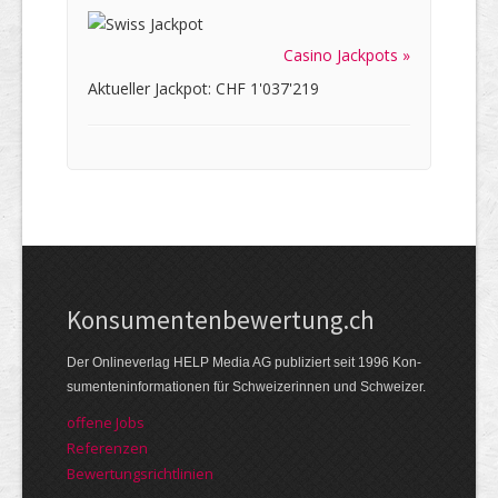
Casino Jackpots »
Aktueller Jackpot: CHF 1'037'219
Kon­su­menten­be­wer­tung.ch
Der Online­verlag HELP Media AG publi­ziert seit 1996 Kon­
su­menten­infor­mationen für Schwei­zerinnen und Schweizer.
offene Jobs
Referenzen
Bewer­tungs­richt­linien