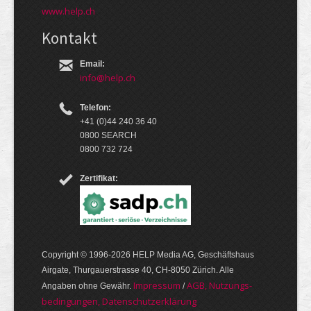
www.help.ch
Kontakt
Email:
info@help.ch
Telefon:
+41 (0)44 240 36 40
0800 SEARCH
0800 732 724
Zertifikat:
Copyright © 1996-2026 HELP Media AG, Geschäftshaus
Airgate, Thurgauer­strasse 40, CH-8050 Zürich. Alle
Im­pres­sum
AGB, Nut­zungs­
Angaben ohne Gewähr.
/
bedin­gungen, Daten­schutz­er­klärung