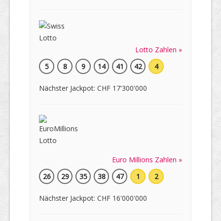
Lotto Zahlen »
5
8
9
14
41
42
4
Nächster Jackpot: CHF 17'300'000
Euro Millions Zahlen »
26
29
35
38
47
1
2
Nächster Jackpot: CHF 16'000'000