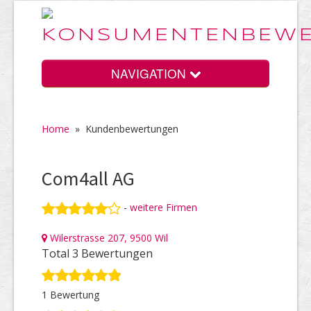
NAVIGATION
Home
»
Kundenbewertungen
Home
Com4all AG
Vorteile
-
weitere Firmen
Wilerstrasse 207, 9500 Wil
Preise
Total 3 Bewertungen
1 Bewertung
HELP Awards