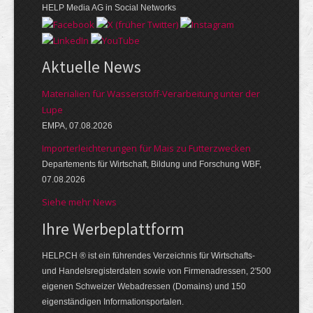
HELP Media AG in Social Networks
Aktuelle News
Materialien für Wasserstoff-Verarbeitung unter der
Lupe
EMPA, 07.08.2026
Importerleichterungen für Mais zu Futterzwecken
Departements für Wirtschaft, Bildung und Forschung WBF,
07.08.2026
Siehe mehr News
Ihre Werbe­platt­form
HELP.CH ® ist ein führendes Ver­zeich­nis für Wirt­schafts-
und Handels­register­daten so­wie von Firmen­adressen, 2'500
eige­nen Schweizer Web­adressen (Domains) und 150
eigen­ständigen Infor­mations­por­talen.