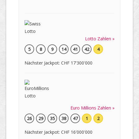
Lotto Zahlen »
5
8
9
14
41
42
4
Nächster Jackpot: CHF 17'300'000
Euro Millions Zahlen »
26
29
35
38
47
1
2
Nächster Jackpot: CHF 16'000'000