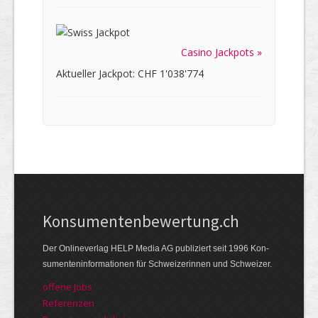
Casino Jackpots »
Aktueller Jackpot: CHF 1'038'774
Kon­su­menten­be­wer­tung.ch
Der Online­verlag HELP Media AG publi­ziert seit 1996 Kon­
su­menten­infor­mationen für Schwei­zerinnen und Schweizer.
offene Jobs
Referenzen