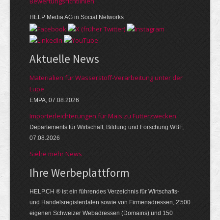
Bewer­tungs­richt­linien
HELP Media AG in Social Networks
Aktuelle News
Materialien für Wasserstoff-Verarbeitung unter der
Lupe
EMPA, 07.08.2026
Importerleichterungen für Mais zu Futterzwecken
Departements für Wirtschaft, Bildung und Forschung WBF,
07.08.2026
Siehe mehr News
Ihre Werbe­platt­form
HELP.CH ® ist ein führendes Ver­zeich­nis für Wirt­schafts-
und Handels­register­daten so­wie von Firmen­adressen, 2'500
eige­nen Schweizer Web­adressen (Domains) und 150