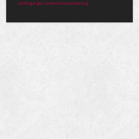
bedin­gungen, Daten­schutz­er­klärung