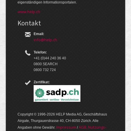
eigen­ständigen Infor­mations­por­talen.
www.help.ch
Kontakt
Email:
info@help.ch
Telefon:
+41 (0)44 240 36 40
0800 SEARCH
0800 732 724
Zertifikat:
Copyright © 1996-2026 HELP Media AG, Geschäftshaus
Airgate, Thurgauer­strasse 40, CH-8050 Zürich. Alle
Im­pres­sum
AGB, Nut­zungs­
Angaben ohne Gewähr.
/