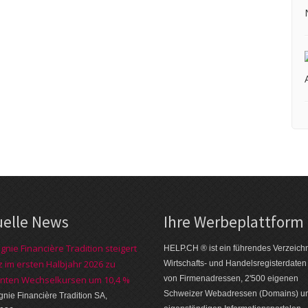
uelle News
Ihre Werbe­platt­form
nie Financière Tradition steigert
HELP.CH ® ist ein führendes Ver­zeich­n
 im ersten Halbjahr 2026 zu
Wirt­schafts- und Handels­register­daten
nten Wechselkursen um 10,4 %
von Firmen­adressen, 2'500 eige­nen
Schweizer Web­adressen (Domains) u
ie Financière Tradition SA,