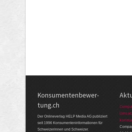
Kon­su­menten­be­wer­
Akt
tung.ch
Compag
Umsatz
Der Online­verlag HELP Media AG publi­ziert
konsta
seit 1996 Kon­su­menten­infor­mationen für
Compagn
Schwei­zerinnen und Schweizer.