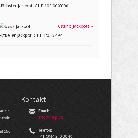
Nächster Jackpot: CHF 103'000'000
Casino Jackpots »
Aktueller Jackpot: CHF 1'035'494
Kontakt
Email:
is für
info@help.ch
 so­wie
Telefon:
nd 150
+41 (0)44 240 36 40