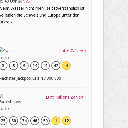
05:40 Uhr
Wenn Wasser nicht mehr selbstverständlich ist:
So leiden die Schweiz und Europa unter der
Dürre »
Lotto Zahlen »
5
8
9
14
41
42
4
Nächster Jackpot: CHF 17'300'000
Euro Millions Zahlen »
25
30
34
46
50
1
12