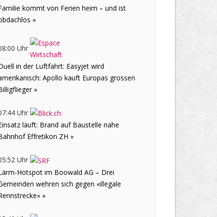
Familie kommt von Ferien heim – und ist
obdachlos »
08:00 Uhr
Duell in der Luftfahrt: Easyjet wird
amerikanisch: Apollo kauft Europas grossen
Billigflieger »
07:44 Uhr
Einsatz läuft: Brand auf Baustelle nahe
Bahnhof Effretikon ZH »
05:52 Uhr
Lärm-Hotspot im Boowald AG – Drei
Gemeinden wehren sich gegen «illegale
Rennstrecke» »