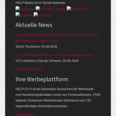
HELP Media AG in Social Networks
Aktuelle News
Geopolitische Unsicherheiten prägen erstes Halbjahr
der Tourismusregion Zürich
Zürich Tourismus, 05.08.2026
Trotz öffentlichem Druck: ÖV-Preise steigen weiter
VCS Verkehrs-Club der Schweiz, 05.08.2026
Siehe mehr News
Ihre Werbe­platt­form
HELP.CH ® ist ein führendes Ver­zeich­nis für Wirt­schafts-
und Handels­register­daten so­wie von Firmen­adressen, 2'500
eige­nen Schweizer Web­adressen (Domains) und 150
eigen­ständigen Infor­mations­por­talen.
www.help.ch