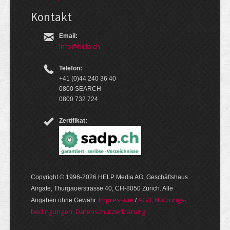
Kontakt
Email:
info@help.ch
Telefon:
+41 (0)44 240 36 40
0800 SEARCH
0800 732 724
Zertifikat:
Copyright © 1996-2026 HELP Media AG, Geschäftshaus
Airgate, Thurgauer­strasse 40, CH-8050 Zürich. Alle
Im­pres­sum
AGB, Nut­zungs­
Angaben ohne Gewähr.
/
bedin­gungen, Daten­schutz­er­klärung