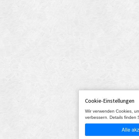
Cookie-Einstellungen
Wir verwenden Cookies, um
verbessern. Details finden 
Alle ak