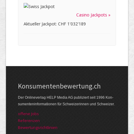
Casino Jackpots »
Aktueller Jackpot: CHF 1'032'189
Kon­su­menten­be­wer­tung.ch
Der Online­verlag HELP Media AG publi­ziert seit 1996 Kon­
su­menten­infor­mationen für Schwei­zerinnen und Schweizer.
offene Jobs
Referenzen
Bewer­tungs­richt­linien