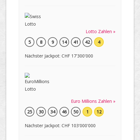
Lotto Zahlen »
5
8
9
14
41
42
4
Nächster Jackpot: CHF 17'300'000
Euro Millions Zahlen »
25
30
34
46
50
1
12
Nächster Jackpot: CHF 103'000'000