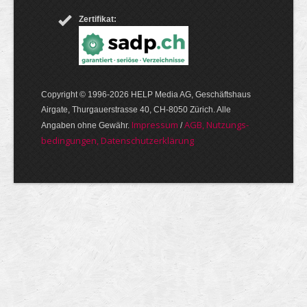
Zertifikat:
Copyright © 1996-2026 HELP Media AG, Geschäftshaus
Airgate, Thurgauer­strasse 40, CH-8050 Zürich. Alle
Im­pres­sum
AGB, Nut­zungs­
Angaben ohne Gewähr.
/
bedin­gungen, Daten­schutz­er­klärung