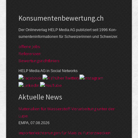
Kon­su­menten­be­wer­tung.ch
Der Online­verlag HELP Media AG publi­ziert seit 1996 Kon­
su­menten­infor­mationen für Schwei­zerinnen und Schweizer.
offene Jobs
Referenzen
Bewer­tungs­richt­linien
HELP Media AG in Social Networks
Aktuelle News
Materialien für Wasserstoff-Verarbeitung unter der
Lupe
EMPA, 07.08.2026
Importerleichterungen für Mais zu Futterzwecken