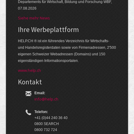
Departements für Wirtschaft, Bildung und Forschung WBF,
07.08.2026
Siehe mehr News
Ihre Werbe­platt­form
HELP.CH ® ist ein führendes Ver­zeich­nis für Wirt­schafts-
und Handels­register­daten so­wie von Firmen­adressen, 2'500
eige­nen Schweizer Web­adressen (Domains) und 150
eigen­ständigen Infor­mations­por­talen.
www.help.ch
Kontakt
Email:
info@help.ch
Telefon:
+41 (0)44 240 36 40
0800 SEARCH
0800 732 724