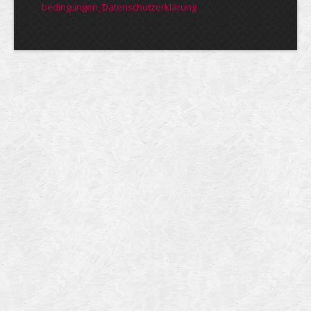
bedin­gungen, Daten­schutz­er­klärung