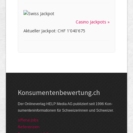
Casino Jackpots »
Aktueller Jackpot: CHF 1'040'675
Kon­su­menten­be­wer­tung.ch
Der Online­verlag HELP Media AG publi­ziert seit 1996 Kon­
su­menten­infor­mationen für Schwei­zerinnen und Schweizer.
offene Jobs
Referenzen