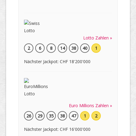
Lotto Zahlen »
2
6
8
14
38
40
1
Nächster Jackpot: CHF 18'200'000
Euro Millions Zahlen »
26
29
35
38
47
1
2
Nächster Jackpot: CHF 16'000'000