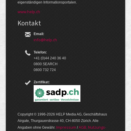
eigen­ständigen Infor­mations­por­talen.
www.help.ch
Kontakt
Email:
info@help.ch
Telefon:
+41 (0)44 240 36 40
0800 SEARCH
0800 732 724
Zertifikat:
Copyright © 1996-2026 HELP Media AG, Geschäftshaus
Airgate, Thurgauer­strasse 40, CH-8050 Zürich. Alle
Im­pres­sum
AGB, Nut­zungs­
Angaben ohne Gewähr.
/