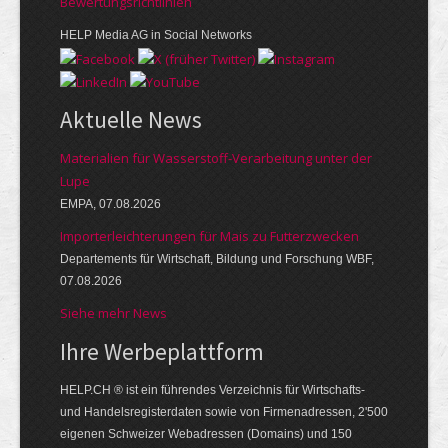
Bewer­tungs­richt­linien
HELP Media AG in Social Networks
Aktuelle News
Materialien für Wasserstoff-Verarbeitung unter der
Lupe
EMPA, 07.08.2026
Importerleichterungen für Mais zu Futterzwecken
Departements für Wirtschaft, Bildung und Forschung WBF,
07.08.2026
Siehe mehr News
Ihre Werbe­platt­form
HELP.CH ® ist ein führendes Ver­zeich­nis für Wirt­schafts-
und Handels­register­daten so­wie von Firmen­adressen, 2'500
eige­nen Schweizer Web­adressen (Domains) und 150