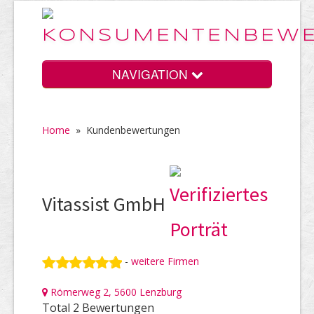
NAVIGATION
Home
»
Kundenbewertungen
Home
Vorteile
Vitassist GmbH
Preise
-
weitere Firmen
Römerweg 2, 5600 Lenzburg
HELP Awards
Total 2 Bewertungen