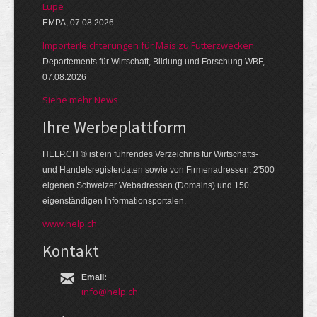
Lupe
EMPA, 07.08.2026
Importerleichterungen für Mais zu Futterzwecken
Departements für Wirtschaft, Bildung und Forschung WBF,
07.08.2026
Siehe mehr News
Ihre Werbe­platt­form
HELP.CH ® ist ein führendes Ver­zeich­nis für Wirt­schafts-
und Handels­register­daten so­wie von Firmen­adressen, 2'500
eige­nen Schweizer Web­adressen (Domains) und 150
eigen­ständigen Infor­mations­por­talen.
www.help.ch
Kontakt
Email:
info@help.ch