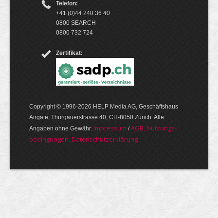
Telefon:
+41 (0)44 240 36 40
0800 SEARCH
0800 732 724
Zertifikat:
Copyright © 1996-2026 HELP Media AG, Geschäftshaus
Airgate, Thurgauer­strasse 40, CH-8050 Zürich. Alle
Im­pres­sum
AGB, Nut­zungs­
Angaben ohne Gewähr.
/
bedin­gungen, Daten­schutz­er­klärung