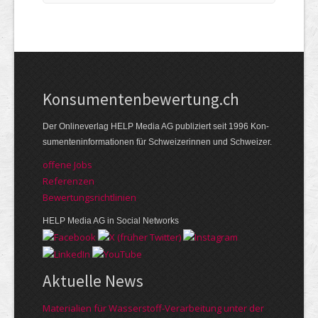
Kon­su­menten­be­wer­tung.ch
Der Online­verlag HELP Media AG publi­ziert seit 1996 Kon­
su­menten­infor­mationen für Schwei­zerinnen und Schweizer.
offene Jobs
Referenzen
Bewer­tungs­richt­linien
HELP Media AG in Social Networks
Aktuelle News
Materialien für Wasserstoff-Verarbeitung unter der