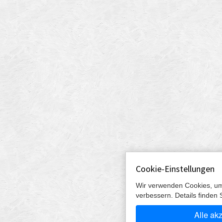
Cookie-Einstellungen
Wir verwenden Cookies, um
verbessern. Details finden 
Alle ak