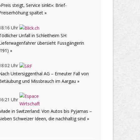
«Preis steigt, Service sinkt»: Brief-
Preiserhöhung spaltet »
18:16 Uhr
Tödlicher Unfall in Schleitheim SH:
Lieferwagenfahrer übersieht Fussgängerin
(†91) »
18:02 Uhr
Nach Untersiggenthal AG – Erneuter Fall von
Betäubung und Missbrauch im Aargau »
16:21 Uhr
Made in Switzerland: Von Autos bis Pyjamas –
sieben Schweizer Ideen, die nachhaltig sind »