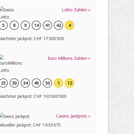
Lotto Zahlen »
5
8
9
14
41
42
4
Nächster Jackpot: CHF 17'300'000
Euro Millions Zahlen »
25
30
34
46
50
1
12
Nächster Jackpot: CHF 103'000'000
Casino Jackpots »
Aktueller Jackpot: CHF 1'033'675