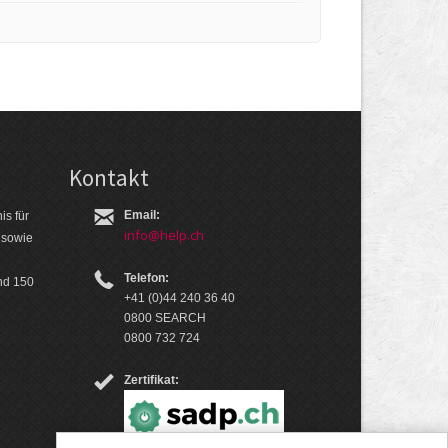
Kontakt
Email:
is für
info@help.ch
 so­wie
Telefon:
nd 150
+41 (0)44 240 36 40
0800 SEARCH
0800 732 724
Zertifikat: