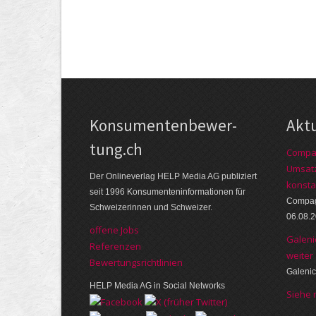
Kon­su­menten­be­wer­
Akt
tung.ch
Compag
Umsatz
Der Online­verlag HELP Media AG publi­ziert
konsta
seit 1996 Kon­su­menten­infor­mationen für
Compagn
Schwei­zerinnen und Schweizer.
06.08.
offene Jobs
Galeni
Referenzen
weiter
Bewer­tungs­richt­linien
Galenic
HELP Media AG in Social Networks
Siehe