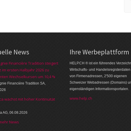
uelle News
Ihre Werbe­platt­form
nie Financière Tradition steigert
HELP.CH ® ist ein führendes Ver­zeich­n
 im ersten Halbjahr 2026 zu
Wirt­schafts- und Handels­register­daten
nten Wechselkursen um 10,4 %
von Firmen­adressen, 2'500 eige­nen
Schweizer Web­adressen (Domains) u
ie Financière Tradition SA,
eigen­ständigen Infor­mations­por­talen.
2026
www.help.ch
ca wächst mit hoher Kontinuität
a AG, 06.08.2026
 mehr News