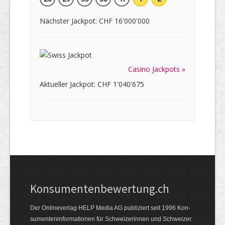
Nächster Jackpot: CHF 16'000'000
Casino Jackpots »
Aktueller Jackpot: CHF 1'040'675
Kon­su­menten­be­wer­tung.ch
Der Online­verlag HELP Media AG publi­ziert seit 1996 Kon­
su­menten­infor­mationen für Schwei­zerinnen und Schweizer.