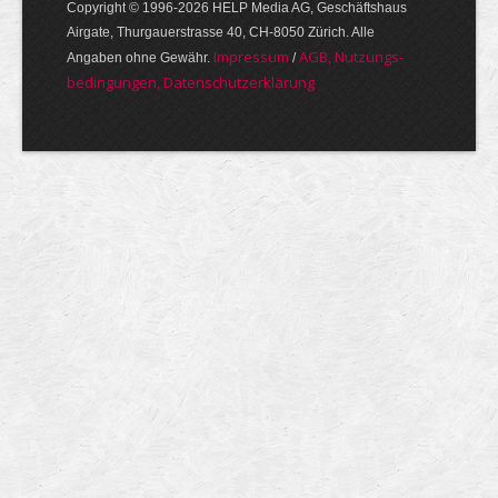
Copyright © 1996-2026 HELP Media AG, Geschäftshaus
Airgate, Thurgauer­strasse 40, CH-8050 Zürich. Alle
Im­pres­sum
AGB, Nut­zungs­
Angaben ohne Gewähr.
/
bedin­gungen, Daten­schutz­er­klärung