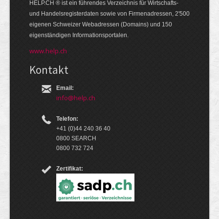
HELP.CH ® ist ein führendes Ver­zeich­nis für Wirt­schafts-
und Handels­register­daten so­wie von Firmen­adressen, 2'500
eige­nen Schweizer Web­adressen (Domains) und 150
eigen­ständigen Infor­mations­por­talen.
www.help.ch
Kontakt
Email:
info@help.ch
Telefon:
+41 (0)44 240 36 40
0800 SEARCH
0800 732 724
Zertifikat: