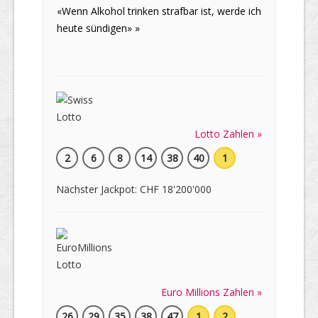
«Wenn Alkohol trinken strafbar ist, werde ich
heute sündigen» »
Lotto Zahlen »
2
6
8
14
38
40
1
Nächster Jackpot: CHF 18'200'000
Euro Millions Zahlen »
26
29
35
38
47
1
2