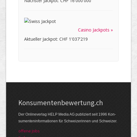
Nächster Jackpot: CHF 16'000'000
Casino Jackpots »
Aktueller Jackpot: CHF 1'037'219
Kon­su­menten­be­wer­tung.ch
Der Online­verlag HELP Media AG publi­ziert seit 1996 Kon­
su­menten­infor­mationen für Schwei­zerinnen und Schweizer.
offene Jobs