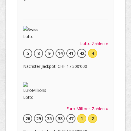
Lotto Zahlen »
5
8
9
14
41
42
4
Nächster Jackpot: CHF 17'300'000
Euro Millions Zahlen »
26
29
35
38
47
1
2