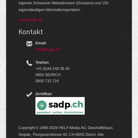
eige­nen Schweizer Web­adressen (Domains) und 150
eigen­ständigen Infor­mations­por­talen.
www.help.ch
Kontakt
Email:
info@help.ch
Telefon:
+41 (0)44 240 36 40
0800 SEARCH
0800 732 724
Zertifikat:
Copyright © 1996-2026 HELP Media AG, Geschäftshaus
Airgate, Thurgauer­strasse 40, CH-8050 Zürich. Alle