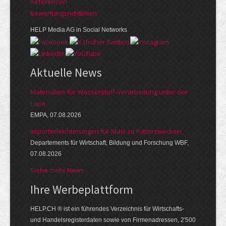
Referenzen
Bewer­tungs­richt­linien
HELP Media AG in Social Networks
Aktuelle News
Materialien für Wasserstoff-Verarbeitung unter der
Lupe
EMPA, 07.08.2026
Importerleichterungen für Mais zu Futterzwecken
Departements für Wirtschaft, Bildung und Forschung WBF,
07.08.2026
Siehe mehr News
Ihre Werbe­platt­form
HELP.CH ® ist ein führendes Ver­zeich­nis für Wirt­schafts-
und Handels­register­daten so­wie von Firmen­adressen, 2'500