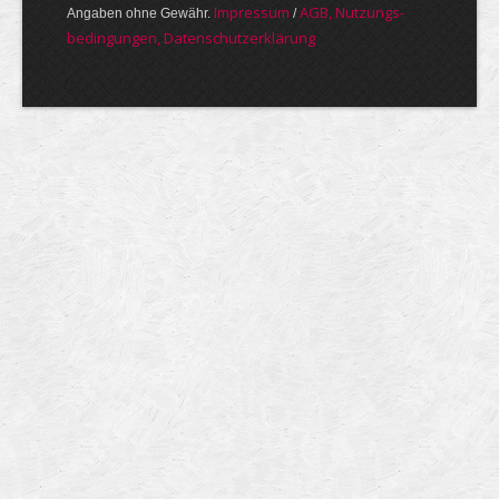
Im­pres­sum
AGB, Nut­zungs­
Angaben ohne Gewähr.
/
bedin­gungen, Daten­schutz­er­klärung