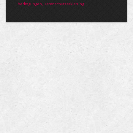
bedin­gungen, Daten­schutz­er­klärung