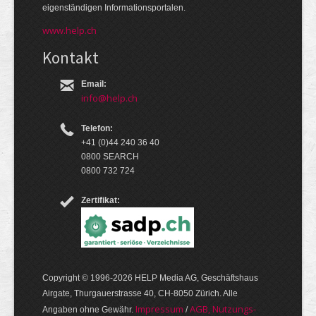
eigen­ständigen Infor­mations­por­talen.
www.help.ch
Kontakt
Email:
info@help.ch
Telefon:
+41 (0)44 240 36 40
0800 SEARCH
0800 732 724
Zertifikat:
Copyright © 1996-2026 HELP Media AG, Geschäftshaus
Airgate, Thurgauer­strasse 40, CH-8050 Zürich. Alle
Im­pres­sum
AGB, Nut­zungs­
Angaben ohne Gewähr.
/