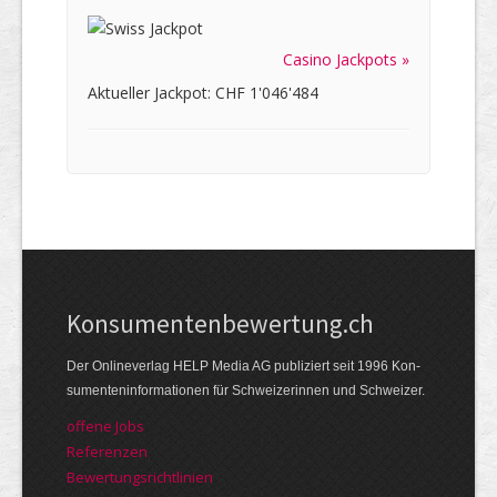
Casino Jackpots »
Aktueller Jackpot: CHF 1'046'484
Kon­su­menten­be­wer­tung.ch
Der Online­verlag HELP Media AG publi­ziert seit 1996 Kon­
su­menten­infor­mationen für Schwei­zerinnen und Schweizer.
offene Jobs
Referenzen
Bewer­tungs­richt­linien