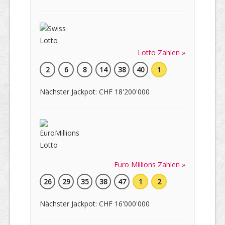
Lotto Zahlen »
2
6
8
14
38
40
1
Nächster Jackpot: CHF 18'200'000
Euro Millions Zahlen »
26
29
35
38
47
1
2
Nächster Jackpot: CHF 16'000'000