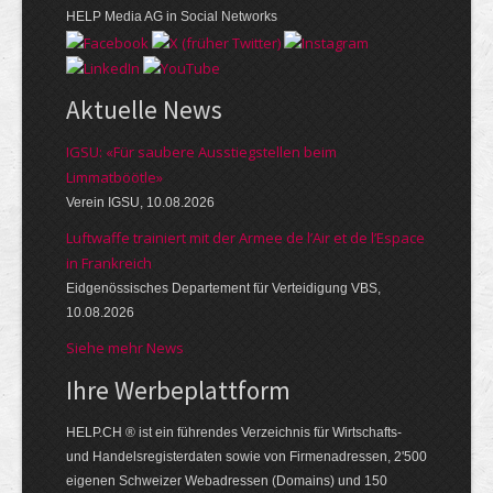
HELP Media AG in Social Networks
Aktuelle News
IGSU: «Für saubere Ausstiegstellen beim
Limmatböötle»
Verein IGSU, 10.08.2026
Luftwaffe trainiert mit der Armee de l’Air et de l’Espace
in Frankreich
Eidgenössisches Departement für Verteidigung VBS,
10.08.2026
Siehe mehr News
Ihre Werbe­platt­form
HELP.CH ® ist ein führendes Ver­zeich­nis für Wirt­schafts-
und Handels­register­daten so­wie von Firmen­adressen, 2'500
eige­nen Schweizer Web­adressen (Domains) und 150