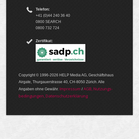
Telefon:
+41 (0)44 240 36 40
0800 SEARCH
0800 732 724
Zertifikat:
Copyright © 1996-2026 HELP Media AG, Geschäftshaus
Airgate, Thurgauer­strasse 40, CH-8050 Zürich. Alle
Im­pres­sum
AGB, Nut­zungs­
Angaben ohne Gewähr.
/
bedin­gungen, Daten­schutz­er­klärung