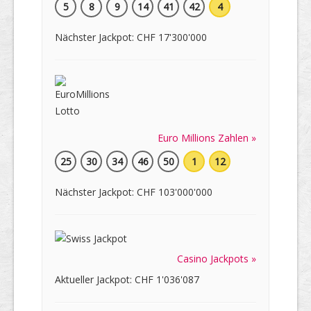
5
8
9
14
41
42
4
Nächster Jackpot: CHF 17'300'000
Euro Millions Zahlen »
25
30
34
46
50
1
12
Nächster Jackpot: CHF 103'000'000
Casino Jackpots »
Aktueller Jackpot: CHF 1'036'087