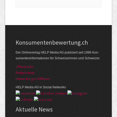
Kon­su­menten­be­wer­tung.ch
Der Online­verlag HELP Media AG publi­ziert seit 1996 Kon­
su­menten­infor­mationen für Schwei­zerinnen und Schweizer.
offene Jobs
Referenzen
Bewer­tungs­richt­linien
HELP Media AG in Social Networks
Aktuelle News