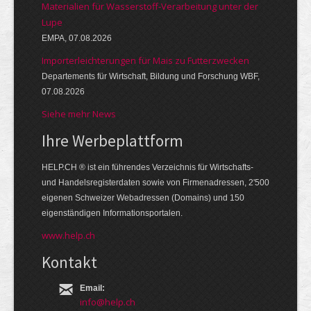
Materialien für Wasserstoff-Verarbeitung unter der
Lupe
EMPA, 07.08.2026
Importerleichterungen für Mais zu Futterzwecken
Departements für Wirtschaft, Bildung und Forschung WBF,
07.08.2026
Siehe mehr News
Ihre Werbe­platt­form
HELP.CH ® ist ein führendes Ver­zeich­nis für Wirt­schafts-
und Handels­register­daten so­wie von Firmen­adressen, 2'500
eige­nen Schweizer Web­adressen (Domains) und 150
eigen­ständigen Infor­mations­por­talen.
www.help.ch
Kontakt
Email:
info@help.ch