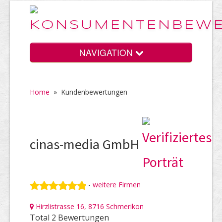
NAVIGATION
Home
»
Kundenbewertungen
Home
Vorteile
cinas-media GmbH
Preise
-
weitere Firmen
Hirzlistrasse 16, 8716 Schmerikon
HELP Awards
Total 2 Bewertungen