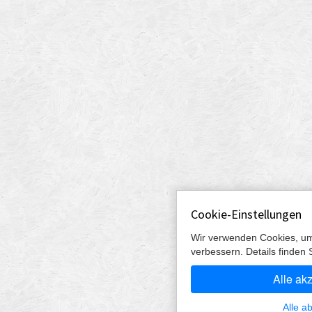
Cookie-Einstellungen
Wir verwenden Cookies, um
verbessern. Details finden 
Alle ak
Alle a