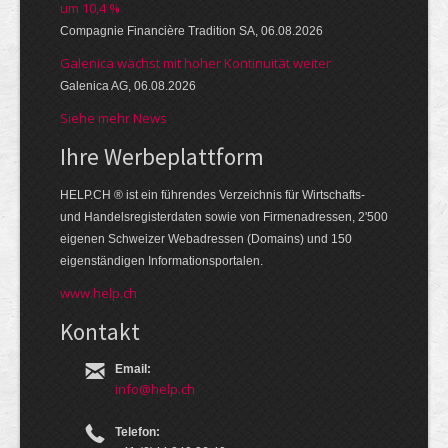
um 10,4 %
Compagnie Financière Tradition SA, 06.08.2026
Galenica wächst mit hoher Kontinuität weiter
Galenica AG, 06.08.2026
Siehe mehr News
Ihre Werbe­platt­form
HELP.CH ® ist ein führendes Ver­zeich­nis für Wirt­schafts-
und Handels­register­daten so­wie von Firmen­adressen, 2'500
eige­nen Schweizer Web­adressen (Domains) und 150
eigen­ständigen Infor­mations­por­talen.
www.help.ch
Kontakt
Email:
info@help.ch
Telefon: