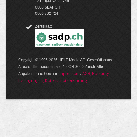
+41 (0)44 240 36 40
0800 SEARCH
0800 732 724
Zertifikat:
Copyright © 1996-2026 HELP Media AG, Geschäftshaus
Airgate, Thurgauer­strasse 40, CH-8050 Zürich. Alle
Im­pres­sum
AGB, Nut­zungs­
Angaben ohne Gewähr.
/
bedin­gungen, Daten­schutz­er­klärung