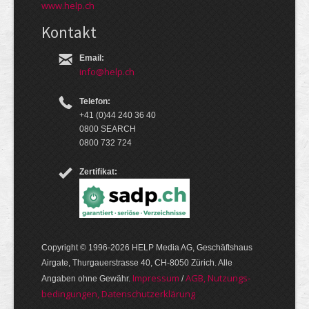
www.help.ch
Kontakt
Email:
info@help.ch
Telefon:
+41 (0)44 240 36 40
0800 SEARCH
0800 732 724
Zertifikat:
Copyright © 1996-2026 HELP Media AG, Geschäftshaus
Airgate, Thurgauer­strasse 40, CH-8050 Zürich. Alle
Im­pres­sum
AGB, Nut­zungs­
Angaben ohne Gewähr.
/
bedin­gungen, Daten­schutz­er­klärung