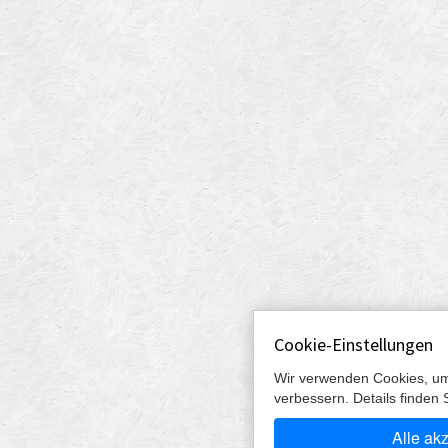
Cookie-Einstellungen
Wir verwenden Cookies, um
verbessern. Details finden 
Alle ak