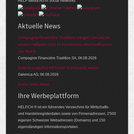
HELP Media AG in Social Networks
Aktuelle News
Compagnie Financière Tradition steigert Umsatz im
ersten Halbjahr 2026 zu konstanten Wechselkursen
um 10,4 %
Compagnie Financière Tradition SA, 06.08.2026
Galenica wächst mit hoher Kontinuität weiter
Galenica AG, 06.08.2026
Siehe mehr News
Ihre Werbe­platt­form
HELP.CH ® ist ein führendes Ver­zeich­nis für Wirt­schafts-
und Handels­register­daten so­wie von Firmen­adressen, 2'500
eige­nen Schweizer Web­adressen (Domains) und 150
eigen­ständigen Infor­mations­por­talen.