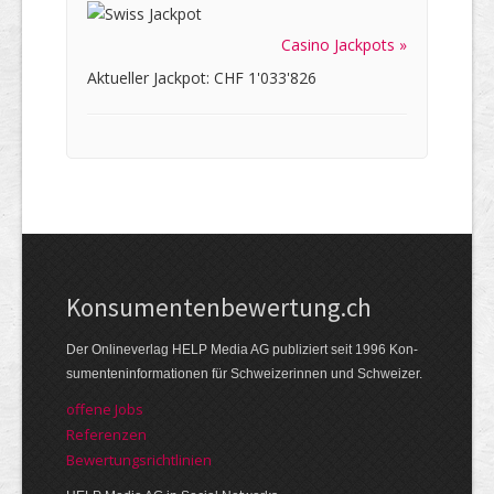
Casino Jackpots »
Aktueller Jackpot: CHF 1'033'826
Kon­su­menten­be­wer­tung.ch
Der Online­verlag HELP Media AG publi­ziert seit 1996 Kon­
su­menten­infor­mationen für Schwei­zerinnen und Schweizer.
offene Jobs
Referenzen
Bewer­tungs­richt­linien