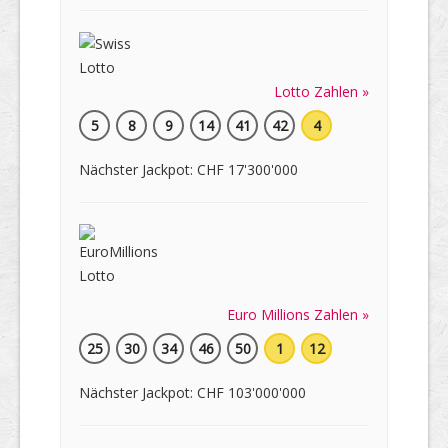
Lotto Zahlen »
5
8
9
14
41
42
4
Nächster Jackpot: CHF 17'300'000
Euro Millions Zahlen »
25
30
34
46
50
1
12
Nächster Jackpot: CHF 103'000'000