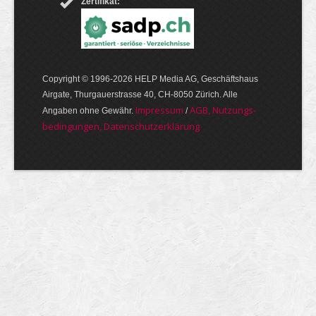
Zertifikat:
Copyright © 1996-2026 HELP Media AG, Geschäftshaus
Airgate, Thurgauer­strasse 40, CH-8050 Zürich. Alle
Im­pres­sum
AGB, Nut­zungs­
Angaben ohne Gewähr.
/
bedin­gungen, Daten­schutz­er­klärung