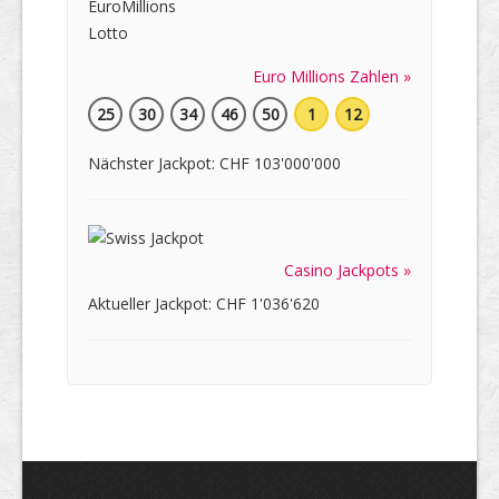
Euro Millions Zahlen »
25
30
34
46
50
1
12
Nächster Jackpot: CHF 103'000'000
Casino Jackpots »
Aktueller Jackpot: CHF 1'036'620