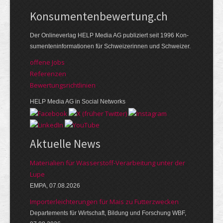
Kon­su­menten­be­wer­tung.ch
Der Online­verlag HELP Media AG publi­ziert seit 1996 Kon­
su­menten­infor­mationen für Schwei­zerinnen und Schweizer.
offene Jobs
Referenzen
Bewer­tungs­richt­linien
HELP Media AG in Social Networks
Aktuelle News
Materialien für Wasserstoff-Verarbeitung unter der
Lupe
EMPA, 07.08.2026
Importerleichterungen für Mais zu Futterzwecken
Departements für Wirtschaft, Bildung und Forschung WBF,