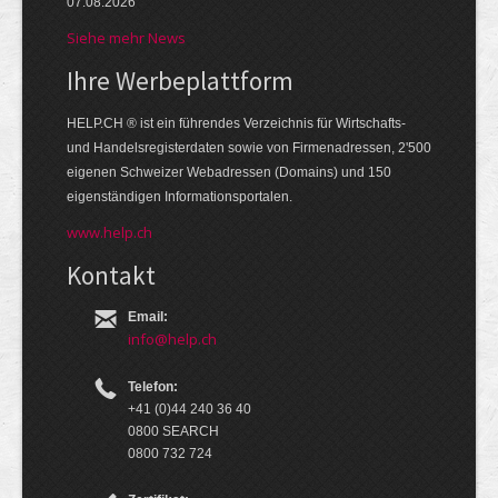
07.08.2026
Siehe mehr News
Ihre Werbe­platt­form
HELP.CH ® ist ein führendes Ver­zeich­nis für Wirt­schafts-
und Handels­register­daten so­wie von Firmen­adressen, 2'500
eige­nen Schweizer Web­adressen (Domains) und 150
eigen­ständigen Infor­mations­por­talen.
www.help.ch
Kontakt
Email:
info@help.ch
Telefon:
+41 (0)44 240 36 40
0800 SEARCH
0800 732 724