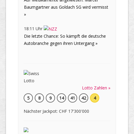
Baumgartner aus Goldach SG wird vermisst
»
18:11 Uhr
Die letzte Chance: So kämpft die deutsche
Autobranche gegen ihren Untergang »
Lotto Zahlen »
5
8
9
14
41
42
4
Nächster Jackpot: CHF 17'300'000