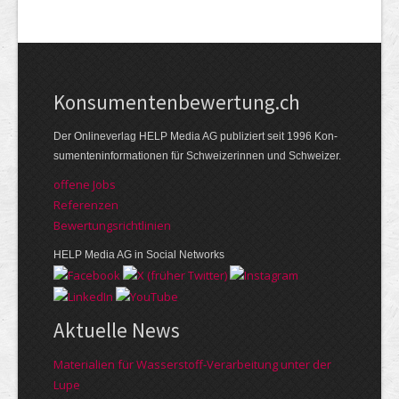
Kon­su­menten­be­wer­tung.ch
Der Online­verlag HELP Media AG publi­ziert seit 1996 Kon­
su­menten­infor­mationen für Schwei­zerinnen und Schweizer.
offene Jobs
Referenzen
Bewer­tungs­richt­linien
HELP Media AG in Social Networks
Aktuelle News
Materialien für Wasserstoff-Verarbeitung unter der
Lupe