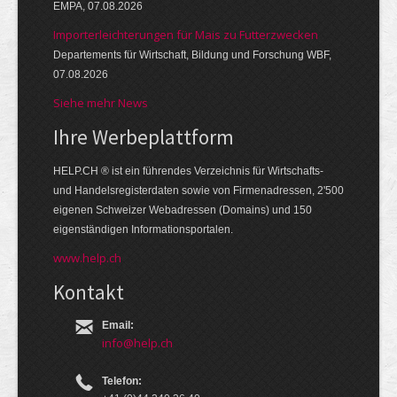
EMPA, 07.08.2026
Importerleichterungen für Mais zu Futterzwecken
Departements für Wirtschaft, Bildung und Forschung WBF,
07.08.2026
Siehe mehr News
Ihre Werbe­platt­form
HELP.CH ® ist ein führendes Ver­zeich­nis für Wirt­schafts-
und Handels­register­daten so­wie von Firmen­adressen, 2'500
eige­nen Schweizer Web­adressen (Domains) und 150
eigen­ständigen Infor­mations­por­talen.
www.help.ch
Kontakt
Email:
info@help.ch
Telefon: