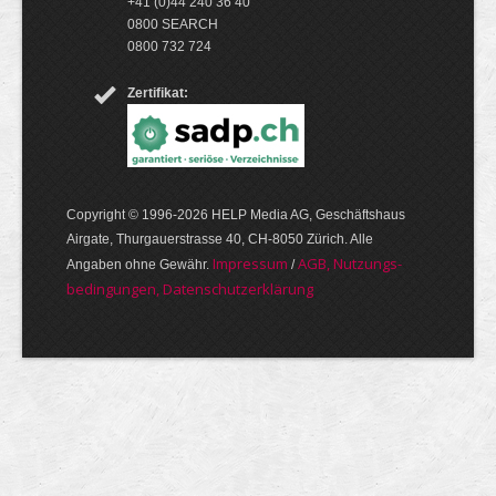
+41 (0)44 240 36 40
0800 SEARCH
0800 732 724
Zertifikat:
Copyright © 1996-2026 HELP Media AG, Geschäftshaus
Airgate, Thurgauer­strasse 40, CH-8050 Zürich. Alle
Im­pres­sum
AGB, Nut­zungs­
Angaben ohne Gewähr.
/
bedin­gungen, Daten­schutz­er­klärung