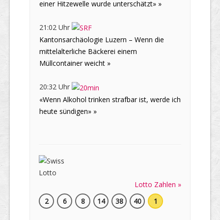
einer Hitzewelle wurde unterschätzt» »
21:02 Uhr
Kantonsarchäologie Luzern – Wenn die
mittelalterliche Bäckerei einem
Müllcontainer weicht »
20:32 Uhr
«Wenn Alkohol trinken strafbar ist, werde ich
heute sündigen» »
Lotto Zahlen »
2
6
8
14
38
40
1