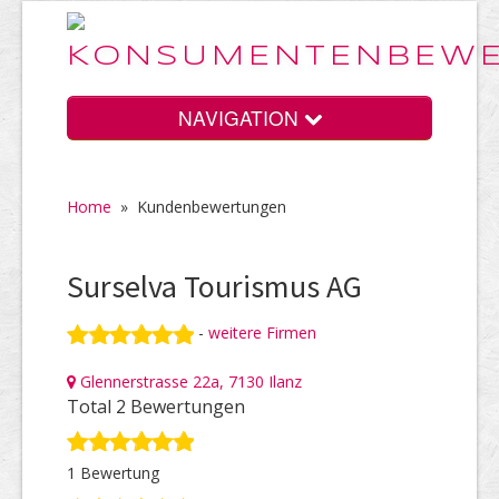
NAVIGATION
Home
»
Kundenbewertungen
Home
Surselva Tourismus AG
Vorteile
-
weitere Firmen
Glennerstrasse 22a, 7130 Ilanz
Preise
Total 2 Bewertungen
1 Bewertung
HELP Awards