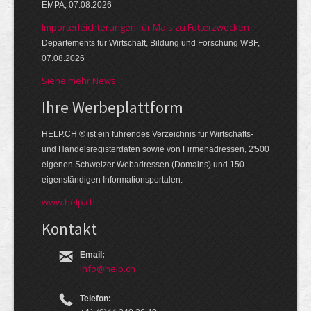
EMPA, 07.08.2026
Importerleichterungen für Mais zu Futterzwecken
Departements für Wirtschaft, Bildung und Forschung WBF,
07.08.2026
Siehe mehr News
Ihre Werbe­platt­form
HELP.CH ® ist ein führendes Ver­zeich­nis für Wirt­schafts-
und Handels­register­daten so­wie von Firmen­adressen, 2'500
eige­nen Schweizer Web­adressen (Domains) und 150
eigen­ständigen Infor­mations­por­talen.
www.help.ch
Kontakt
Email:
info@help.ch
Telefon: