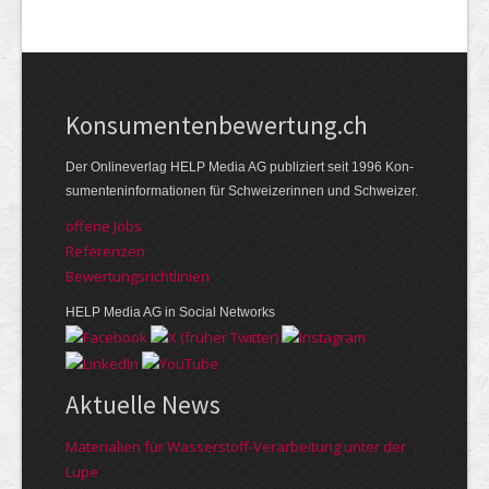
Kon­su­menten­be­wer­tung.ch
Der Online­verlag HELP Media AG publi­ziert seit 1996 Kon­
su­menten­infor­mationen für Schwei­zerinnen und Schweizer.
offene Jobs
Referenzen
Bewer­tungs­richt­linien
HELP Media AG in Social Networks
Aktuelle News
Materialien für Wasserstoff-Verarbeitung unter der
Lupe