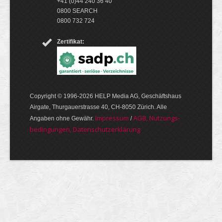
+41 (0)44 240 36 40
0800 SEARCH
0800 732 724
Zertifikat:
Copyright © 1996-2026 HELP Media AG, Geschäftshaus
Airgate, Thurgauer­strasse 40, CH-8050 Zürich. Alle
Im­pres­sum
AGB, Nut­zungs­
Angaben ohne Gewähr.
/
bedin­gungen, Daten­schutz­er­klärung