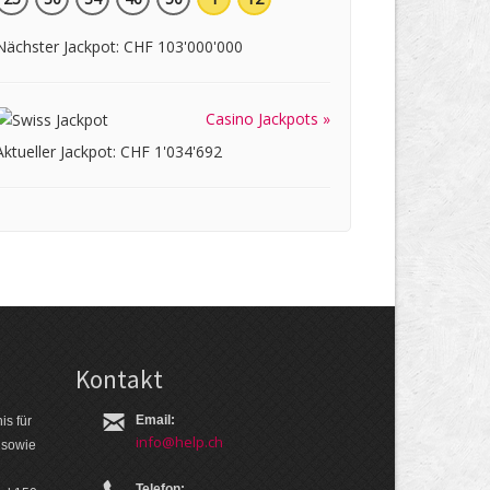
Nächster Jackpot: CHF 103'000'000
Casino Jackpots »
Aktueller Jackpot: CHF 1'034'692
Kontakt
Email:
is für
info@help.ch
 so­wie
Telefon: