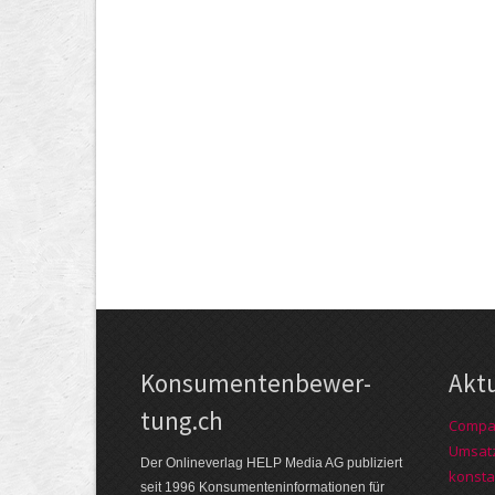
Kon­su­menten­be­wer­
Akt
tung.ch
Compag
Umsatz
Der Online­verlag HELP Media AG publi­ziert
konsta
seit 1996 Kon­su­menten­infor­mationen für