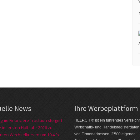
uelle News
Ihre Werbe­platt­form
nie Financière Tradition steigert
HELP.CH ® ist ein führendes Ver­zeich­n
 im ersten Halbjahr 2026 zu
Wirt­schafts- und Handels­register­daten
nten Wechselkursen um 10,4 %
von Firmen­adressen, 2'500 eige­nen