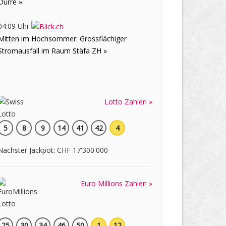
Dürre »
04:09 Uhr
Mitten im Hochsommer: Grossflächiger
Stromausfall im Raum Stäfa ZH »
Lotto Zahlen »
5
8
9
14
41
42
4
Nächster Jackpot: CHF 17'300'000
Euro Millions Zahlen »
25
30
34
46
50
1
12