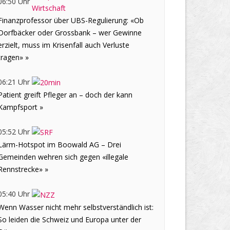
06:50 Uhr
Finanzprofessor über UBS-Regulierung: «Ob
Dorfbäcker oder Grossbank – wer Gewinne
erzielt, muss im Krisenfall auch Verluste
tragen» »
06:21 Uhr
Patient greift Pfleger an – doch der kann
Kampfsport »
05:52 Uhr
Lärm-Hotspot im Boowald AG – Drei
Gemeinden wehren sich gegen «illegale
Rennstrecke» »
05:40 Uhr
Wenn Wasser nicht mehr selbstverständlich ist:
So leiden die Schweiz und Europa unter der